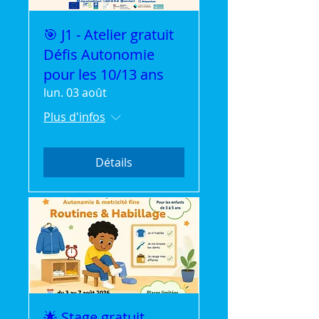
🎯 J1 - Atelier gratuit
Défis Autonomie
pour les 10/13 ans
lun. 03 août
Plus d'infos
Détails
🌟 Stage gratuit