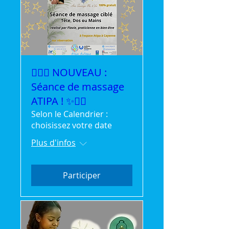
💆‍♀️✨ NOUVEAU :
Séance de massage
ATIPA ! ✨💆‍♂️
Selon le Calendrier :
choisissez votre date
Plus d'infos
Participer