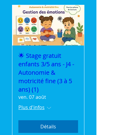
🌟 Stage gratuit
enfants 3/5 ans - J4 -
Autonomie &
motricité fine (3 à 5
ans) (1)
ven. 07 août
Plus d'infos
Détails