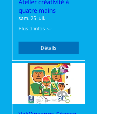
Atelier créativité à
quatre mains
sam. 25 juil.
Plus d'infos
Détails
Vak'Ansanm: Séance
Cinéma gratuite
mer. 22 juil.