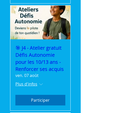
🎯 J4 - Atelier gratuit
Défis Autonomie
pour les 10/13 ans -
Renforcer ses acquis
ven. 07 août
Plus d'infos
Participer