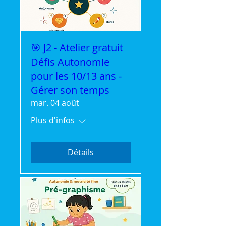
🎯 J2 - Atelier gratuit
Défis Autonomie
pour les 10/13 ans -
Gérer son temps
mar. 04 août
Plus d'infos
Détails