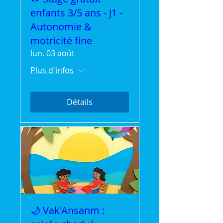
enfants 3/5 ans - J1 -
Autonomie &
motricité fine
lun. 03 août
Plus d'infos
Détails
🌙 Vak'Ansanm :