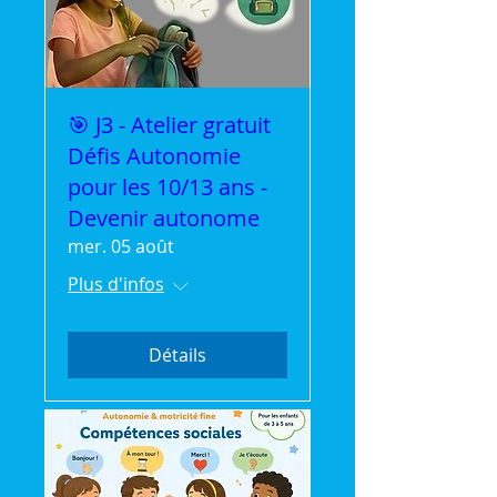
🎯 J3 - Atelier gratuit
Défis Autonomie
pour les 10/13 ans -
Devenir autonome
mer. 05 août
Plus d'infos
Détails