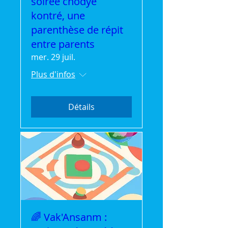
soirée chodyé
kontré, une
parenthèse de répit
entre parents
mer. 29 juil.
Plus d'infos
Détails
🌈 Vak'Ansanm :