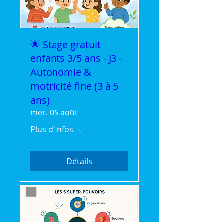
🌟 Stage gratuit
enfants 3/5 ans - J3 -
Autonomie &
motricité fine (3 à 5
ans)
mer. 05 août
Plus d'infos
Détails