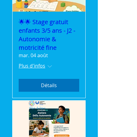
🌟🌟 Stage gratuit
enfants 3/5 ans - J2 -
Autonomie &
motricité fine
mar. 04 août
Plus d'infos
Détails