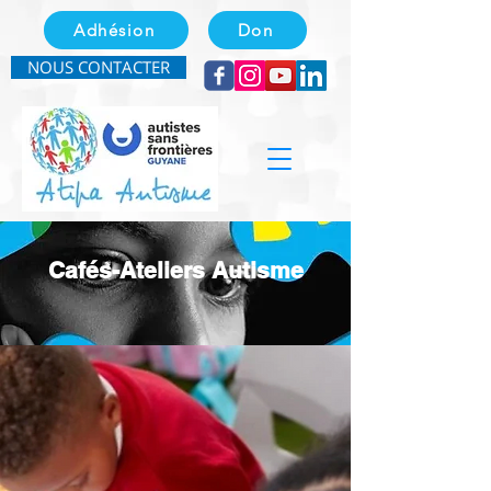
Adhésion
Don
NOUS CONTACTER
Cafés-Ateliers Autisme