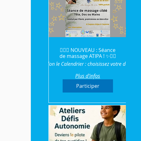
💆‍♀️✨ NOUVEAU : Séance
de massage ATIPA ! ✨💆‍♂️
Selon le Calendrier : choisissez votre date
Plus d'infos
Participer