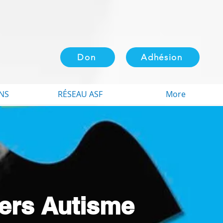
Don
Adhésion
NS
RÉSEAU ASF
More
iers Autisme