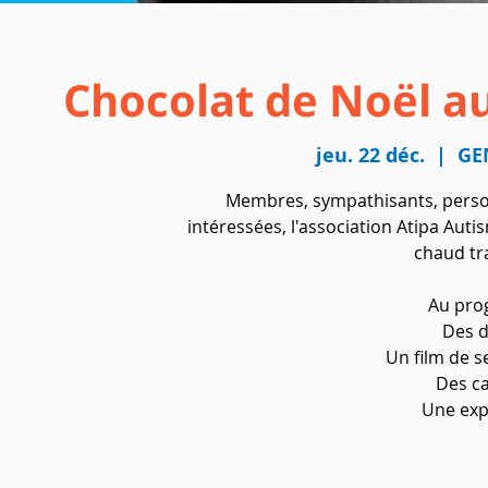
Chocolat de Noël a
jeu. 22 déc.
  |  
GE
Membres, sympathisants, pers
intéressées, l'association Atipa Aut
chaud tr
Au pro
Des d
Un film de se
Des ca
Une exp