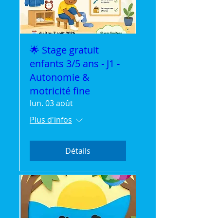
🌟 Stage gratuit
enfants 3/5 ans - J1 -
Autonomie &
motricité fine
lun. 03 août
Plus d'infos
Détails