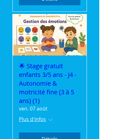
🌟 Stage gratuit
enfants 3/5 ans - J4 -
Autonomie &
motricité fine (3 à 5
ans) (1)
ven. 07 août
Plus d'infos