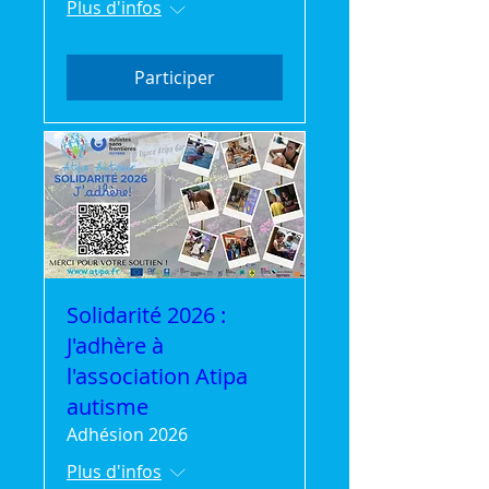
Plus d'infos
Participer
Solidarité 2026 :
J'adhère à
l'association Atipa
autisme
Adhésion 2026
Plus d'infos