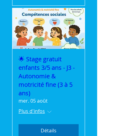
🌟 Stage gratuit
enfants 3/5 ans - J3 -
Autonomie &
motricité fine (3 à 5
ans)
mer. 05 août
Plus d'infos
Détails