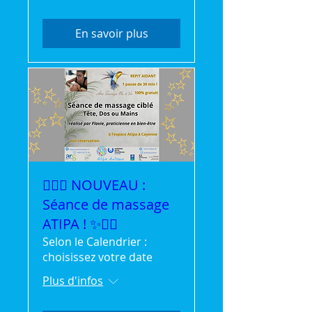
En savoir plus
💆‍♀️✨ NOUVEAU :
Séance de massage
ATIPA ! ✨💆‍♂️
Selon le Calendrier :
choisissez votre date
Plus d'infos