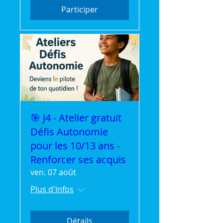
Participer
🎯 J4 - Atelier gratuit
Défis Autonomie
pour les 10/13 ans -
Renforcer ses acquis
ven. 07 août
Plus d'infos
Détails