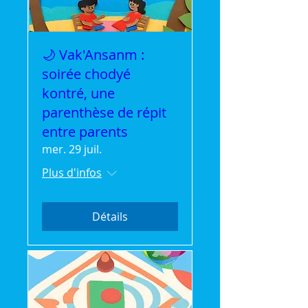
🌙 Vak'Ansanm :
soirée chodyé
kontré, une
parenthèse de répit
entre parents
mer. 29 juil.
Plus d'infos
Détails