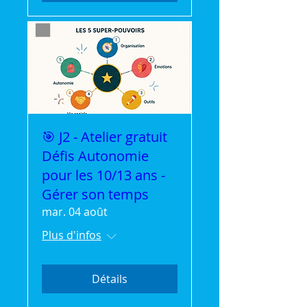
🎯 J2 - Atelier gratuit
Défis Autonomie
pour les 10/13 ans -
Gérer son temps
mar. 04 août
Plus d'infos
Détails