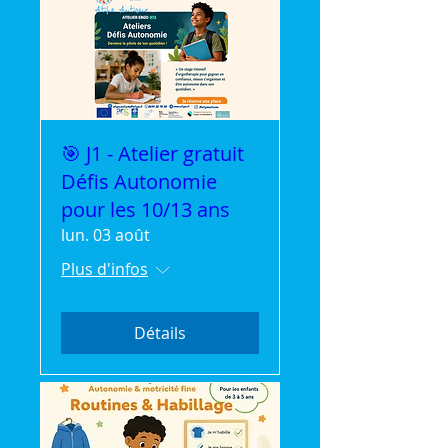
🎯 J1 - Atelier gratuit
Défis Autonomie
pour les 10/13 ans
lun. 03 août
Plus d'infos
Détails