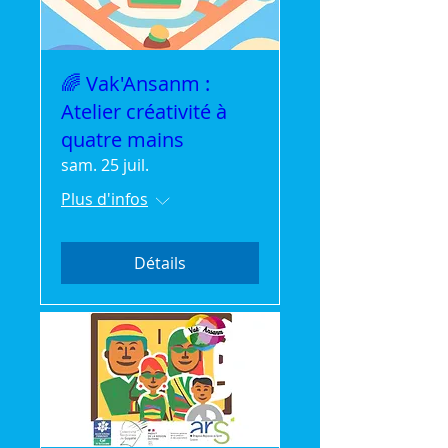
🌈 Vak'Ansanm :
Atelier créativité à
quatre mains
sam. 25 juil.
Plus d'infos
Détails