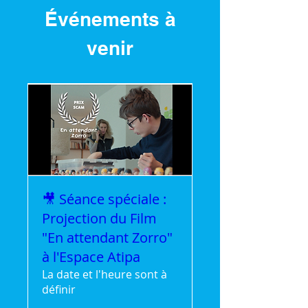
Événements à
venir
🎥 Séance spéciale :
Projection du Film
"En attendant Zorro"
à l'Espace Atipa
La date et l'heure sont à
définir