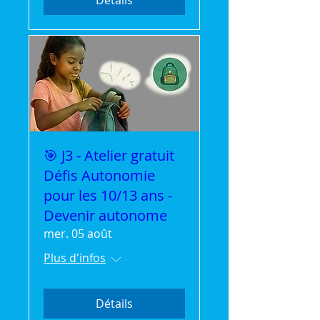
Détails
🎯 J3 - Atelier gratuit
Défis Autonomie
pour les 10/13 ans -
Devenir autonome
mer. 05 août
Plus d'infos
Détails