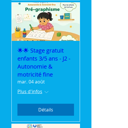
🌟🌟 Stage gratuit
enfants 3/5 ans - J2 -
Autonomie &
motricité fine
mar. 04 août
Plus d'infos
Détails