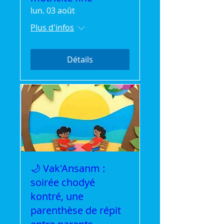
lun. 03 août
Plus d'infos
Détails
🌙 Vak'Ansanm :
soirée chodyé
kontré, une
parenthèse de répit