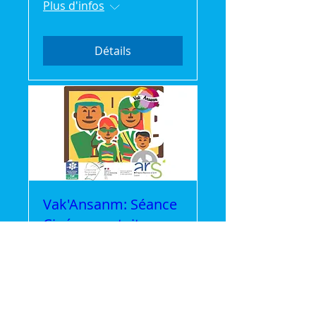
Plus d'infos
Détails
Vak'Ansanm: Séance
Cinéma gratuite
mer. 22 juil.
Plus d'infos
Détails