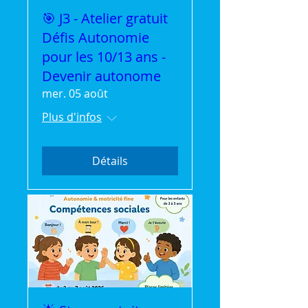
🎯 J3 - Atelier gratuit
Défis Autonomie
pour les 10/13 ans -
Devenir autonome
mer. 05 août
Plus d'infos
Détails