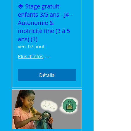
🌟 Stage gratuit
enfants 3/5 ans - J4 -
Autonomie &
motricité fine (3 à 5
ans) (1)
ven. 07 août
Plus d'infos
Détails