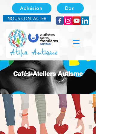
Adhésion
Don
NOUS CONTACTER
Cafés-Ateliers Autisme