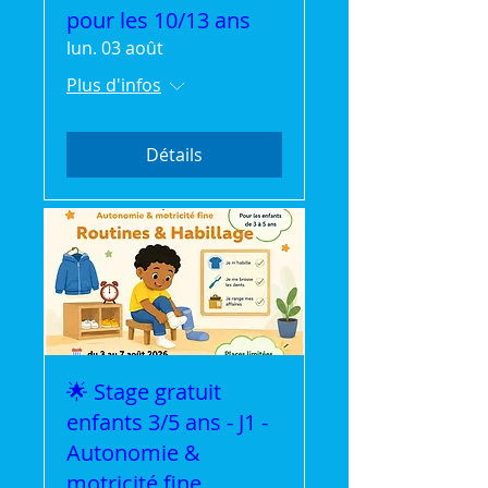
pour les 10/13 ans
lun. 03 août
Plus d'infos
Détails
🌟 Stage gratuit
enfants 3/5 ans - J1 -
Autonomie &
motricité fine