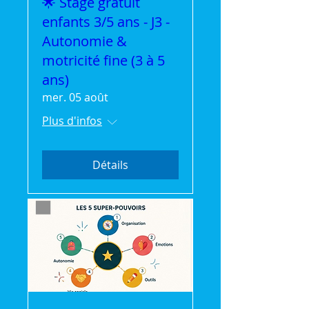
🌟 Stage gratuit
enfants 3/5 ans - J3 -
Autonomie &
motricité fine (3 à 5
ans)
mer. 05 août
Plus d'infos
Détails