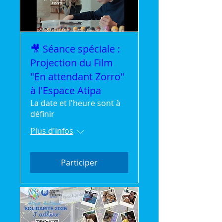
🎥 Séance spéciale :
Projection du Film
"En attendant Zorro"
à l'Espace Atipa
La date et l'heure sont à
définir
Plus d'infos
Participer