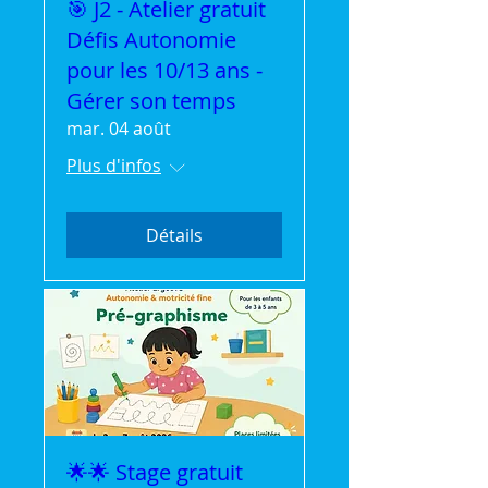
🎯 J2 - Atelier gratuit
Défis Autonomie
pour les 10/13 ans -
Gérer son temps
mar. 04 août
Plus d'infos
Détails
🌟🌟 Stage gratuit