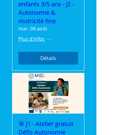
enfants 3/5 ans - J2 -
Autonomie &
motricité fine
mar. 04 août
Plus d'infos
Détails
🎯 J1 - Atelier gratuit
Défis Autonomie