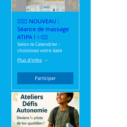
💆‍♀️✨ NOUVEAU :
Séance de massage
ATIPA ! ✨💆‍♂️
Selon le Calendrier :
choisissez votre date
Plus d'infos
Participer