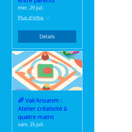
entre parents
mer. 29 juil.
Plus d'infos
Détails
🌈 Vak'Ansanm :
Atelier créativité à
quatre mains
sam. 25 juil.