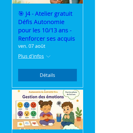
🎯 J4 - Atelier gratuit
Défis Autonomie
pour les 10/13 ans -
Renforcer ses acquis
ven. 07 août
Plus d'infos
Détails