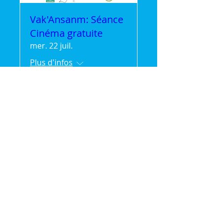
Vak'Ansanm: Séance
Cinéma gratuite
mer. 22 juil.
Plus d'infos
Détails
🌿 Vak'Ansanm :
Évasion et partage en