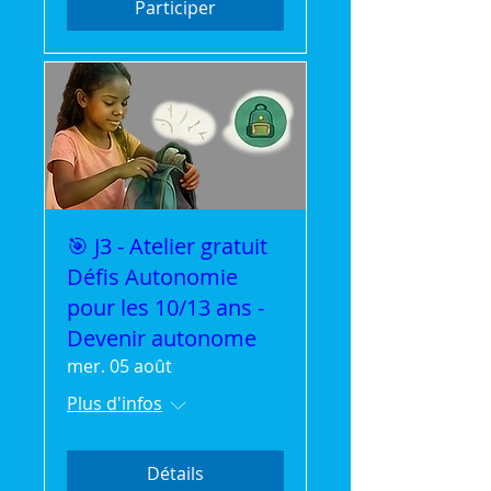
Participer
🎯 J3 - Atelier gratuit
Défis Autonomie
pour les 10/13 ans -
Devenir autonome
mer. 05 août
Plus d'infos
Détails