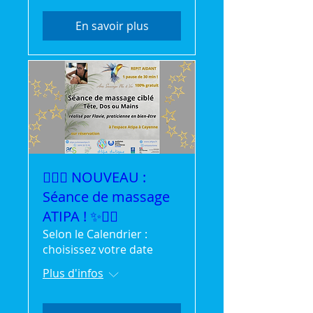
En savoir plus
💆‍♀️✨ NOUVEAU :
Séance de massage
ATIPA ! ✨💆‍♂️
Selon le Calendrier :
choisissez votre date
Plus d'infos