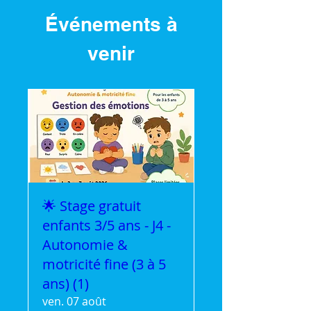
Événements à
venir
🌟 Stage gratuit
enfants 3/5 ans - J4 -
Autonomie &
motricité fine (3 à 5
ans) (1)
ven. 07 août