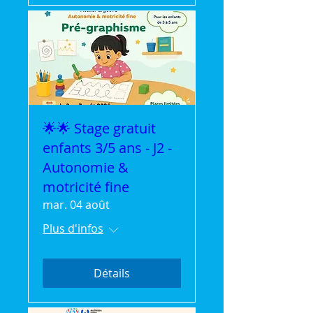
🌟🌟 Stage gratuit
enfants 3/5 ans - J2 -
Autonomie &
motricité fine
mar. 04 août
Plus d'infos
Détails