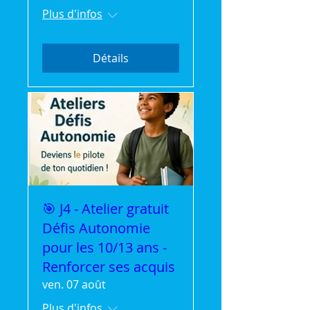
Plus d'infos
Détails
🎯 J4 - Atelier gratuit
Défis Autonomie
pour les 10/13 ans -
Renforcer ses acquis
ven. 07 août
Plus d'infos