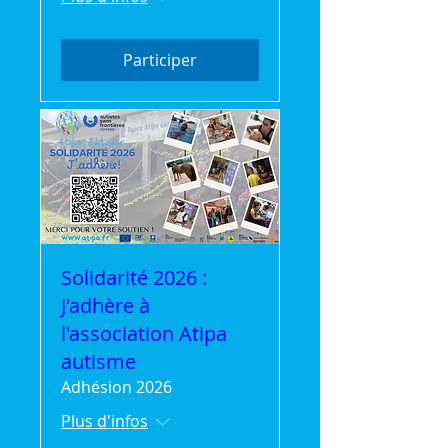
Participer
Solidarité 2026 :
J'adhère à
l'association Atipa
autisme
Adhésion 2026
Plus d'infos