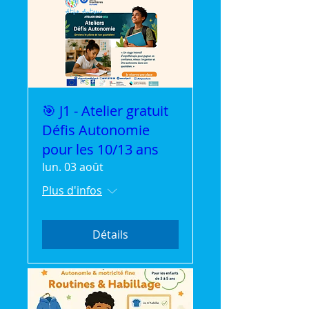
🎯 J1 - Atelier gratuit
Défis Autonomie
pour les 10/13 ans
lun. 03 août
Plus d'infos
Détails