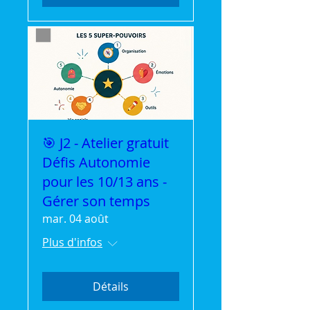
🎯 J2 - Atelier gratuit
Défis Autonomie
pour les 10/13 ans -
Gérer son temps
mar. 04 août
Plus d'infos
Détails