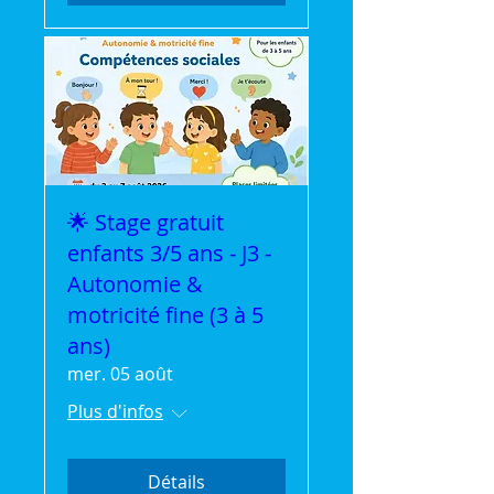
🌟 Stage gratuit
enfants 3/5 ans - J3 -
Autonomie &
motricité fine (3 à 5
ans)
mer. 05 août
Plus d'infos
Détails