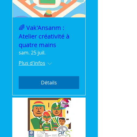
🌈 Vak'Ansanm :
Atelier créativité à
quatre mains
sam. 25 juil.
Plus d'infos
Détails