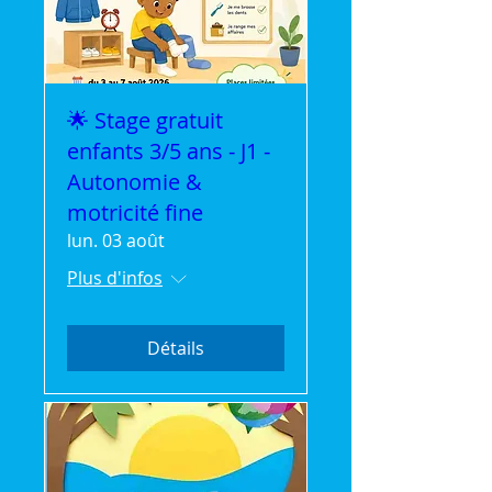
🌟 Stage gratuit
enfants 3/5 ans - J1 -
Autonomie &
motricité fine
lun. 03 août
Plus d'infos
Détails