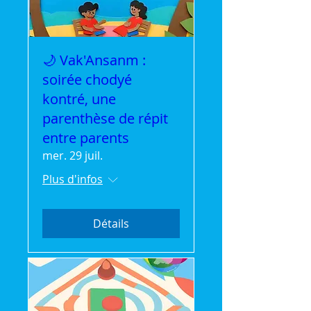
🌙 Vak'Ansanm :
soirée chodyé
kontré, une
parenthèse de répit
entre parents
mer. 29 juil.
Plus d'infos
Détails