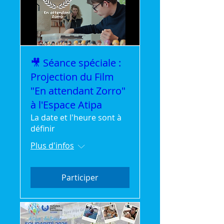
🎥 Séance spéciale :
Projection du Film
"En attendant Zorro"
à l'Espace Atipa
La date et l'heure sont à
définir
Plus d'infos
Participer