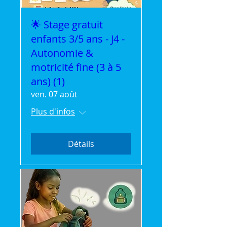
🌟 Stage gratuit
enfants 3/5 ans - J4 -
Autonomie &
motricité fine (3 à 5
ans) (1)
ven. 07 août
Plus d'infos
Détails