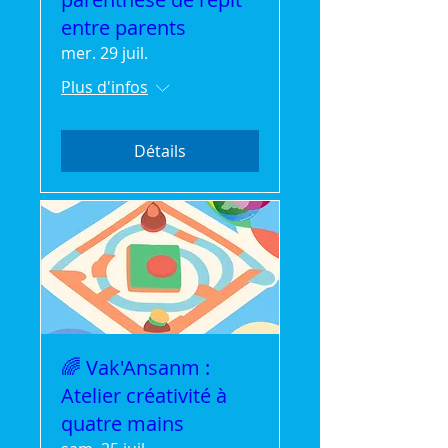
entre parents
mer. 29 juil.
Plus d'infos
Détails
🌈 Vak'Ansanm :
Atelier créativité à
quatre mains