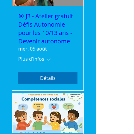
🎯 J3 - Atelier gratuit
Défis Autonomie
pour les 10/13 ans -
Devenir autonome
mer. 05 août
Plus d'infos
Détails