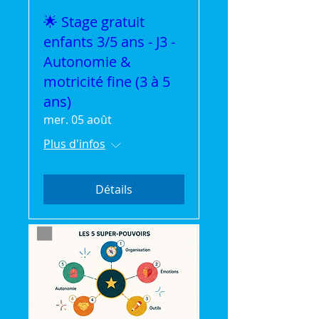
🌟 Stage gratuit
enfants 3/5 ans - J3 -
Autonomie &
motricité fine (3 à 5
ans)
mer. 05 août
Plus d'infos
Détails