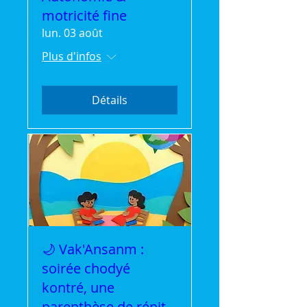
motricité fine
lun. 03 août
Plus d'infos
Détails
🌙 Vak'Ansanm :
soirée chodyé
kontré, une
parenthèse de répit