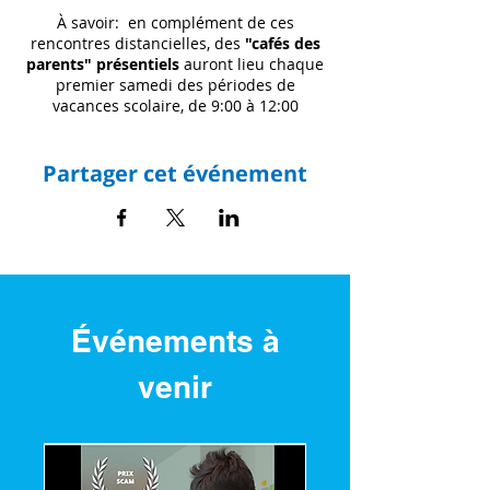
À savoir: en complément de ces
rencontres distancielles, des
"cafés des
parents" présentiels
auront lieu chaque
premier samedi des périodes de
vacances scolaire, de 9:00 à 12:00
Samedi 16 avril 2022 Vie Affective et
Sexuelle chez les personnes autistes
(tous âges) avec le Dr Diop
Partager cet événement
Samedi 28 mai 2022 Présentation
plateforme Répit Jardin Ebene
Samedi 02 juil. 2022 Selon intervenant
Samedi 22 oct. 2022 Selon intervenant
Samedi 17 déc. 2022 Selon intervenant
Événements à
venir