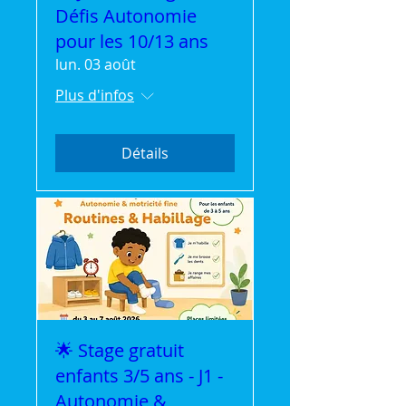
Défis Autonomie
pour les 10/13 ans
lun. 03 août
Plus d'infos
Détails
🌟 Stage gratuit
enfants 3/5 ans - J1 -
Autonomie &