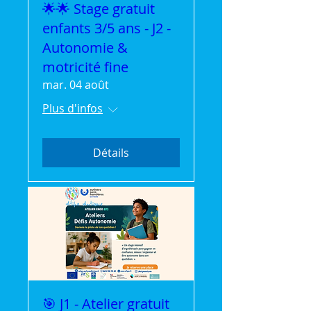
🌟🌟 Stage gratuit
enfants 3/5 ans - J2 -
Autonomie &
motricité fine
mar. 04 août
Plus d'infos
Détails
🎯 J1 - Atelier gratuit