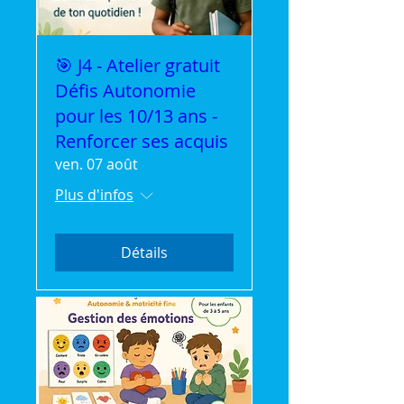
🎯 J4 - Atelier gratuit
Défis Autonomie
pour les 10/13 ans -
Renforcer ses acquis
ven. 07 août
Plus d'infos
Détails