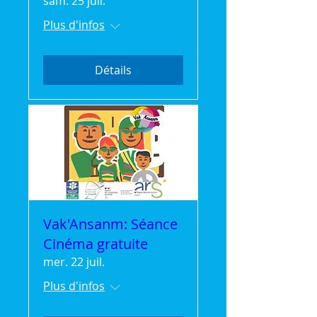
sam. 25 juil.
Plus d'infos
Détails
Vak'Ansanm: Séance
Cinéma gratuite
mer. 22 juil.
Plus d'infos