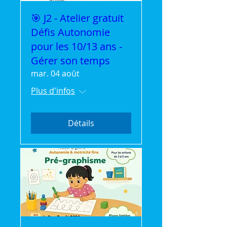
🎯 J2 - Atelier gratuit
Défis Autonomie
pour les 10/13 ans -
Gérer son temps
mar. 04 août
Plus d'infos
Détails