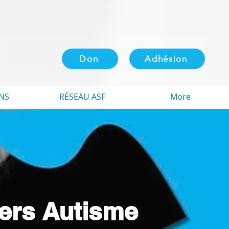
Don
Adhésion
NS
RÉSEAU ASF
More
iers Autisme