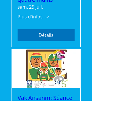
sam. 25 juil.
Plus d'infos
Détails
Vak'Ansanm: Séance
Cinéma gratuite
mer. 22 juil.
Plus d'infos