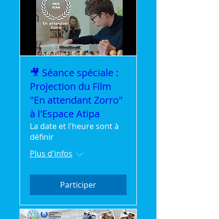
🎥 Séance spéciale :
Projection du Film
"En attendant Zorro"
à l'Espace Atipa
La date et l'heure sont à
définir
Plus d'infos
Participer