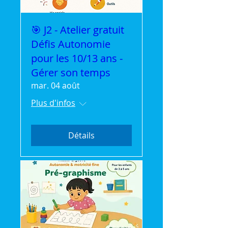
🎯 J2 - Atelier gratuit
Défis Autonomie
pour les 10/13 ans -
Gérer son temps
mar. 04 août
Plus d'infos
Détails