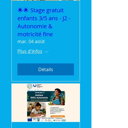
🌟🌟 Stage gratuit
enfants 3/5 ans - J2 -
Autonomie &
motricité fine
mar. 04 août
Plus d'infos
Détails