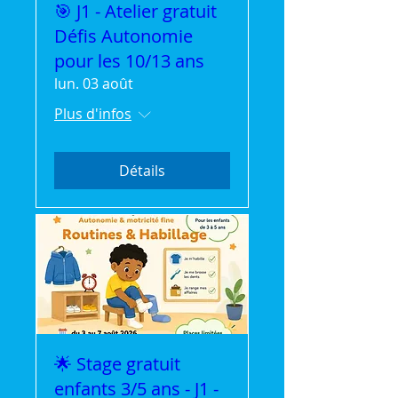
🎯 J1 - Atelier gratuit
Défis Autonomie
pour les 10/13 ans
lun. 03 août
Plus d'infos
Détails
🌟 Stage gratuit
enfants 3/5 ans - J1 -