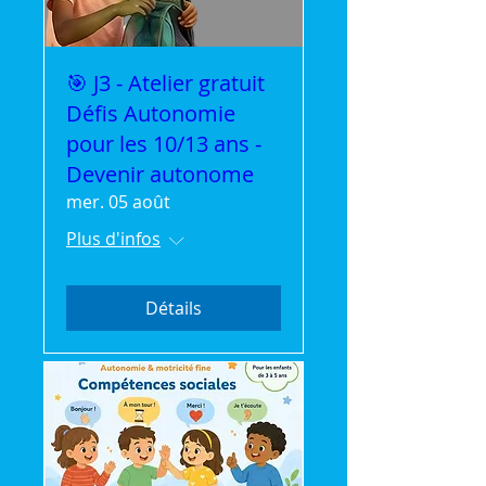
🎯 J3 - Atelier gratuit
Défis Autonomie
pour les 10/13 ans -
Devenir autonome
mer. 05 août
Plus d'infos
Détails