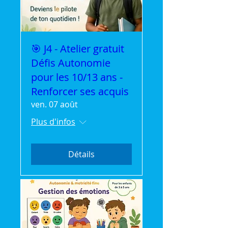
🎯 J4 - Atelier gratuit
Défis Autonomie
pour les 10/13 ans -
Renforcer ses acquis
ven. 07 août
Plus d'infos
Détails