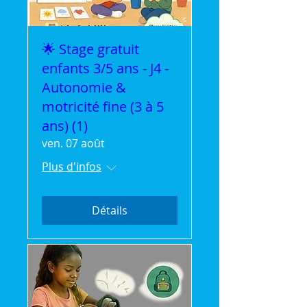
🌟 Stage gratuit
enfants 3/5 ans - J4 -
Autonomie &
motricité fine (3 à 5
ans) (1)
ven. 07 août
Plus d'infos
Détails