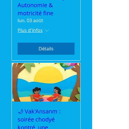
Autonomie &
motricité fine
lun. 03 août
Plus d'infos
Détails
🌙 Vak'Ansanm :
soirée chodyé
kontré, une