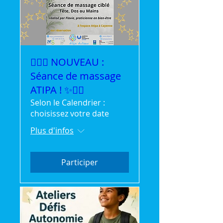
💆‍♀️✨ NOUVEAU :
Séance de massage
ATIPA ! ✨💆‍♂️
Selon le Calendrier :
choisissez votre date
Plus d'infos
Participer