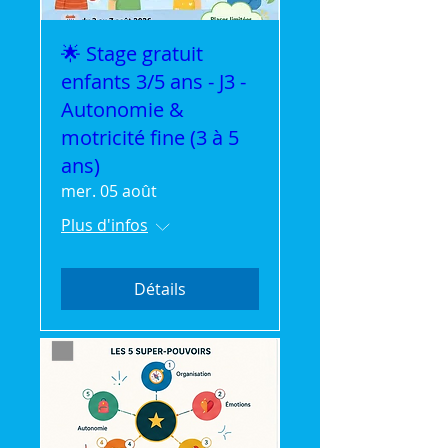
🌟 Stage gratuit
enfants 3/5 ans - J3 -
Autonomie &
motricité fine (3 à 5
ans)
mer. 05 août
Plus d'infos
Détails