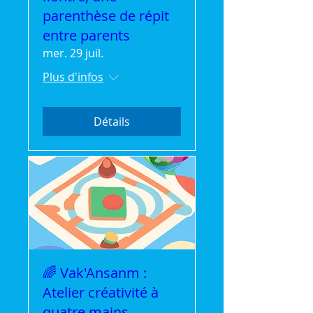
parenthèse de répit
entre parents
mer. 29 juil.
Plus d'infos
Détails
🌈 Vak'Ansanm :
Atelier créativité à
quatre mains