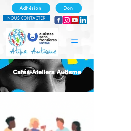
Adhésion
Don
NOUS CONTACTER
Cafés-Ateliers Autisme