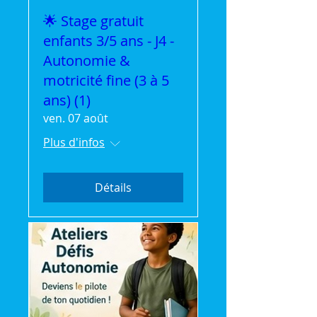
🌟 Stage gratuit
enfants 3/5 ans - J4 -
Autonomie &
motricité fine (3 à 5
ans) (1)
ven. 07 août
Plus d'infos
Détails