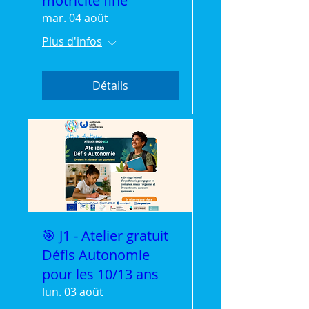
motricité fine
mar. 04 août
Plus d'infos
Détails
🎯 J1 - Atelier gratuit
Défis Autonomie
pour les 10/13 ans
lun. 03 août