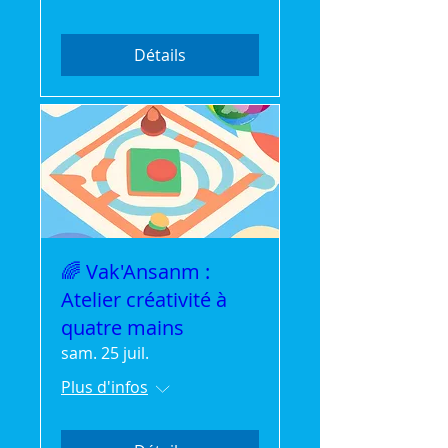
Détails
🌈 Vak'Ansanm :
Atelier créativité à
quatre mains
sam. 25 juil.
Plus d'infos