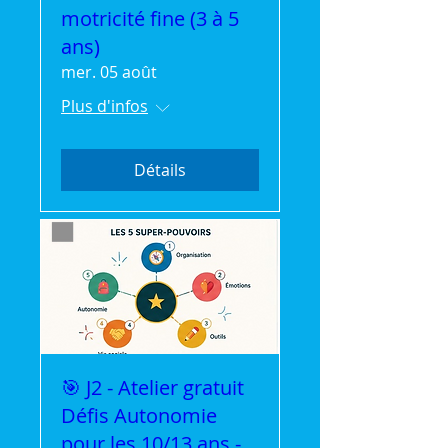
motricité fine (3 à 5
ans)
mer. 05 août
Plus d'infos
Détails
🎯 J2 - Atelier gratuit
Défis Autonomie
pour les 10/13 ans -