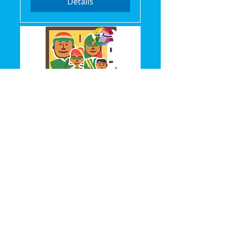
Détails
Vak'Ansanm: Séance
Cinéma gratuite
mer. 22 juil.
Plus d'infos
Détails