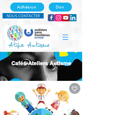
Adhésion
Don
NOUS CONTACTER
Cafés-Ateliers Autisme