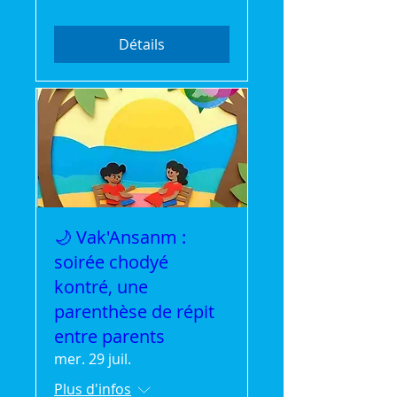
Détails
🌙 Vak'Ansanm :
soirée chodyé
kontré, une
parenthèse de répit
entre parents
mer. 29 juil.
Plus d'infos