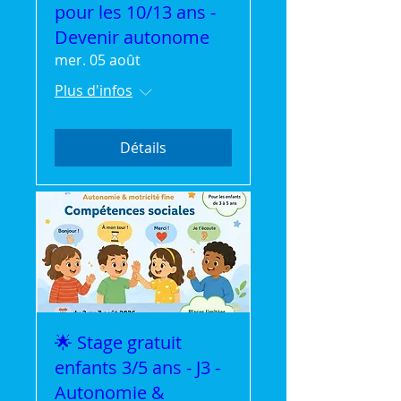
pour les 10/13 ans -
Devenir autonome
mer. 05 août
Plus d'infos
Détails
🌟 Stage gratuit
enfants 3/5 ans - J3 -
Autonomie &