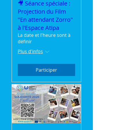
🎥 Séance spéciale :
Projection du Film
"En attendant Zorro"
à l'Espace Atipa
La date et l'heure sont à
définir
Plus d'infos
Participer