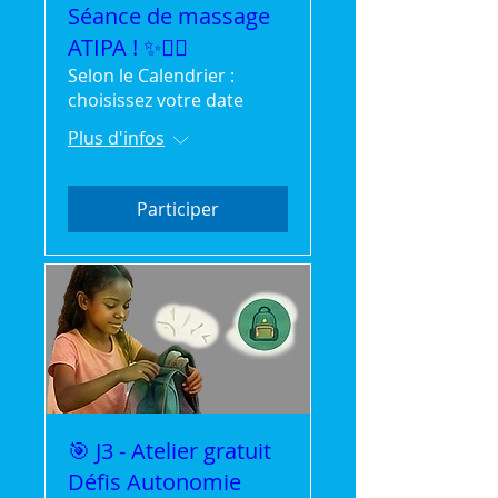
Séance de massage
ATIPA ! ✨💆‍♂️
Selon le Calendrier :
choisissez votre date
Plus d'infos
Participer
🎯 J3 - Atelier gratuit
Défis Autonomie