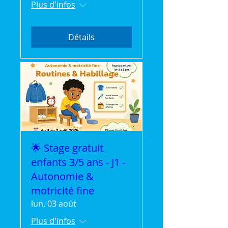
Plus d'infos
Détails
🌟 Stage gratuit
enfants 3/5 ans - J1 -
Autonomie &
motricité fine
lun. 03 août
Plus d'infos