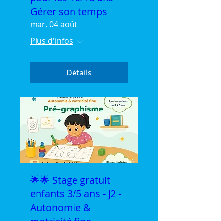
Gérer son temps
mar. 04 août
Plus d'infos
Détails
🌟🌟 Stage gratuit
enfants 3/5 ans - J2 -
Autonomie &