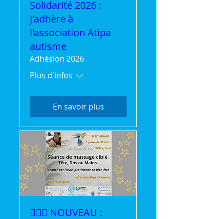
Solidarité 2026 :
J'adhère à
l'association Atipa
autisme
Adhésion 2026
Plus d'infos
En savoir plus
💆‍♀️✨ NOUVEAU :