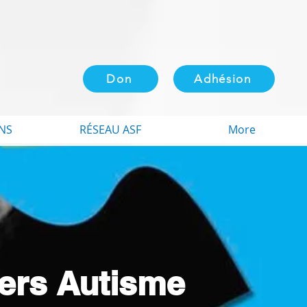
Don
Adhésion
NS
RÉSEAU ASF
More
iers Autisme