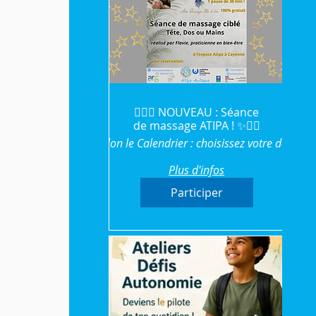
💆‍♀️✨ NOUVEAU : Séance
de massage ATIPA ! ✨💆‍♂️
Selon le Calendrier : choisissez votre date
Plus d'infos
Participer