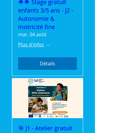
🌟🌟 Stage gratuit
enfants 3/5 ans - J2 -
Autonomie &
motricité fine
mar. 04 août
Plus d'infos
Détails
🎯 J1 - Atelier gratuit