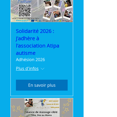
Solidarité 2026 :
J'adhère à
l'association Atipa
autisme
Adhésion 2026
Plus d'infos
En savoir plus