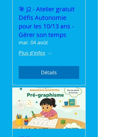
🎯 J2 - Atelier gratuit
Défis Autonomie
pour les 10/13 ans -
Gérer son temps
mar. 04 août
Plus d'infos
Détails