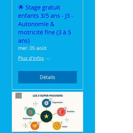
🌟 Stage gratuit
enfants 3/5 ans - J3 -
Autonomie &
motricité fine (3 à 5
ans)
mer. 05 août
Plus d'infos
Détails