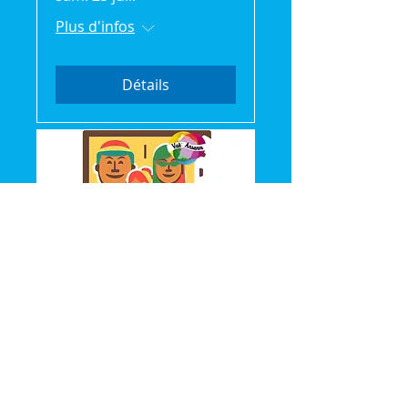
Plus d'infos
Détails
Vak'Ansanm: Séance
Cinéma gratuite
mer. 22 juil.
Plus d'infos