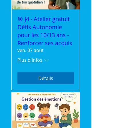
🎯 J4 - Atelier gratuit
Défis Autonomie
pour les 10/13 ans -
Renforcer ses acquis
ven. 07 août
Plus d'infos
Détails