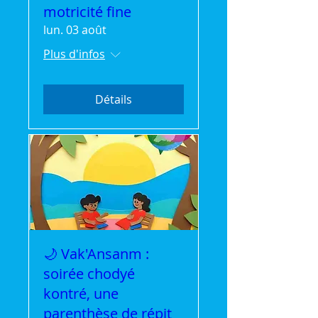
motricité fine
lun. 03 août
Plus d'infos
Détails
🌙 Vak'Ansanm :
soirée chodyé
kontré, une
parenthèse de répit