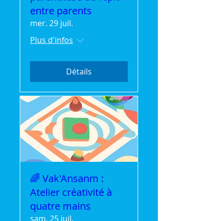
entre parents
mer. 29 juil.
Plus d'infos
Détails
🌈 Vak'Ansanm :
Atelier créativité à
quatre mains
sam. 25 juil.