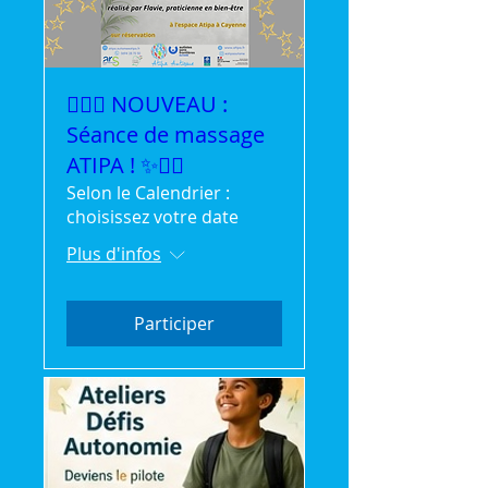
💆‍♀️✨ NOUVEAU :
Séance de massage
ATIPA ! ✨💆‍♂️
Selon le Calendrier :
choisissez votre date
Plus d'infos
Participer