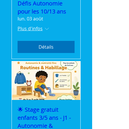
Défis Autonomie
pour les 10/13 ans
lun. 03 août
Plus d'infos
Détails
🌟 Stage gratuit
enfants 3/5 ans - J1 -
Autonomie &