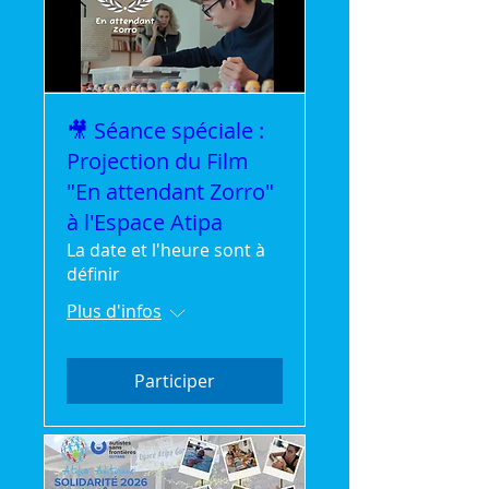
🎥 Séance spéciale :
Projection du Film
"En attendant Zorro"
à l'Espace Atipa
La date et l'heure sont à
définir
Plus d'infos
Participer