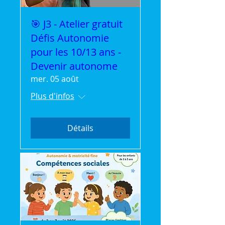
🎯 J3 - Atelier gratuit
Défis Autonomie
pour les 10/13 ans -
Devenir autonome
mer. 05 août
Plus d'infos
Détails