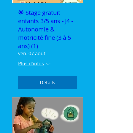
🌟 Stage gratuit
enfants 3/5 ans - J4 -
Autonomie &
motricité fine (3 à 5
ans) (1)
ven. 07 août
Plus d'infos
Détails