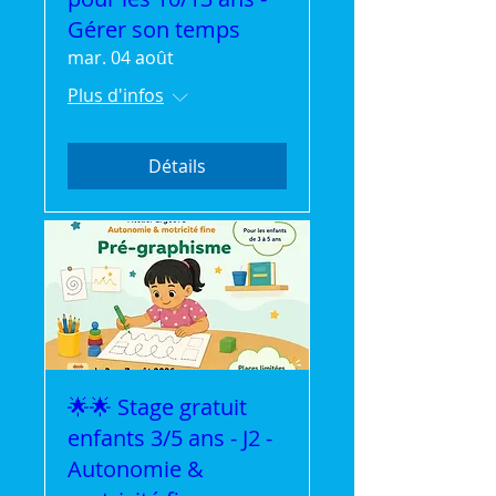
Gérer son temps
mar. 04 août
Plus d'infos
Détails
🌟🌟 Stage gratuit
enfants 3/5 ans - J2 -
Autonomie &