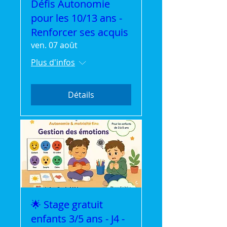
Défis Autonomie
pour les 10/13 ans -
Renforcer ses acquis
ven. 07 août
Plus d'infos
Détails
🌟 Stage gratuit
enfants 3/5 ans - J4 -