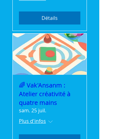
Détails
🌈 Vak'Ansanm :
Atelier créativité à
quatre mains
sam. 25 juil.
Plus d'infos