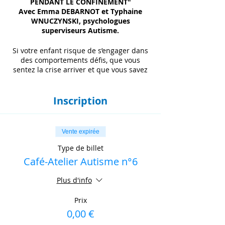
PENDANT LE CONFINEMENT"
Avec Emma DEBARNOT et Typhaine
WNUCZYNSKI, psychologues
superviseurs Autisme.
Si votre enfant risque de s’engager dans
des comportements défis, que vous
sentez la crise arriver et que vous savez
que les comportements vont atteindre un
niveau tel que vous serez obligés
d’abandonner, ne prenez pas le risque de
Inscription
voir le comportement monter en
intensité...
Pendant la période de confinement,
Vente expirée
pour vous aider dans le quotidien, nous
vous proposons nos "Cafés-Ateliers" en
Type de billet
ligne gratuits, sur inscription.
Café-Atelier Autisme n°6
S'inscrire.
Si vous avez des questions, merci de
Plus d'info
nous contacter sur
atipa.autisme@atipa.fr ou par téléphone
Prix
: Maxime : 06 37 37 62 41,
0,00 €
Merci de vous connecter 15 minutes
avant le début de l'événement pour