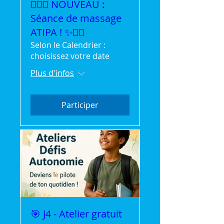
💆‍♀️✨ NOUVEAU :
Séance de massage
ATIPA ! ✨💆‍♂️
Selon le Calendrier :
choisissez votre date
Plus d'infos
Participer
🎯 J4 - Atelier gratuit