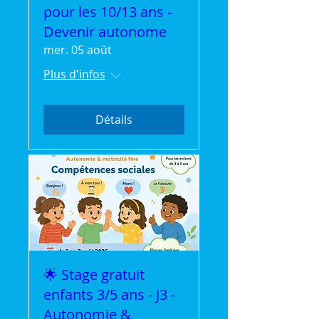
pour les 10/13 ans -
Devenir autonome
mer. 05 août
Plus d'infos
Détails
🌟 Stage gratuit
enfants 3/5 ans - J3 -
Autonomie &