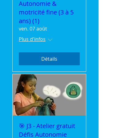
Autonomie &
motricité fine (3 à 5
ans) (1)
ven. 07 août
Plus d'infos
Détails
🎯 J3 - Atelier gratuit
Défis Autonomie