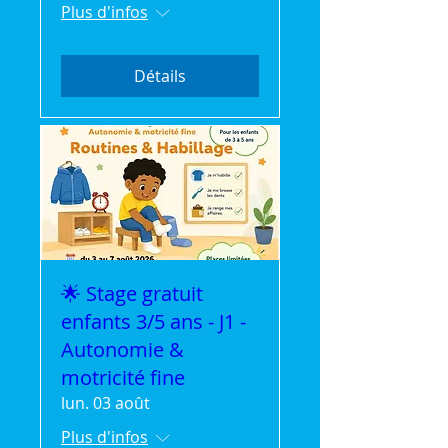
Plus d'infos
Détails
🌟 Stage gratuit
enfants 3/5 ans - J1 -
Autonomie &
motricité fine
lun. 03 août
Plus d'infos