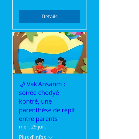
Détails
🌙 Vak'Ansanm :
soirée chodyé
kontré, une
parenthèse de répit
entre parents
mer. 29 juil.
Plus d'infos