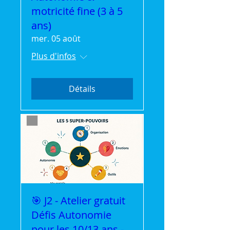
motricité fine (3 à 5
ans)
mer. 05 août
Plus d'infos
Détails
🎯 J2 - Atelier gratuit
Défis Autonomie
pour les 10/13 ans -