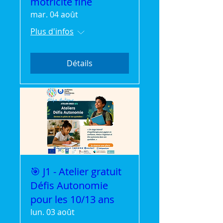
motricité fine
mar. 04 août
Plus d'infos
Détails
🎯 J1 - Atelier gratuit
Défis Autonomie
pour les 10/13 ans
lun. 03 août