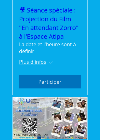
🎥 Séance spéciale :
Projection du Film
"En attendant Zorro"
à l'Espace Atipa
La date et l'heure sont à
définir
Plus d'infos
Participer