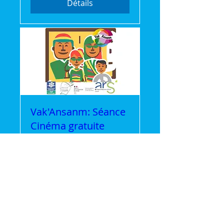
Détails
Vak'Ansanm: Séance
Cinéma gratuite
mer. 22 juil.
Plus d'infos
Détails