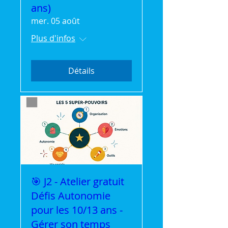
ans)
mer. 05 août
Plus d'infos
Détails
🎯 J2 - Atelier gratuit
Défis Autonomie
pour les 10/13 ans -
Gérer son temps