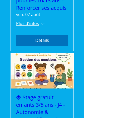
pour les 10/13 ans -
Renforcer ses acquis
ven. 07 août
Plus d'infos
Détails
🌟 Stage gratuit
enfants 3/5 ans - J4 -
Autonomie &