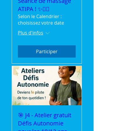
Séance de massage
ATIPA ! ✨💆‍♂️
Selon le Calendrier :
choisissez votre date
Plus d'infos
Participer
🎯 J4 - Atelier gratuit
Défis Autonomie