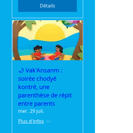
Détails
🌙 Vak'Ansanm :
soirée chodyé
kontré, une
parenthèse de répit
entre parents
mer. 29 juil.
Plus d'infos