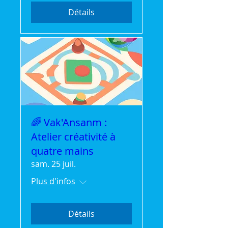
Détails
🌈 Vak'Ansanm :
Atelier créativité à
quatre mains
sam. 25 juil.
Plus d'infos
Détails