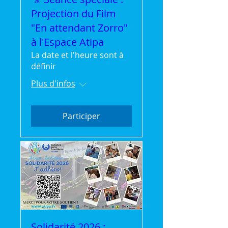
Projection du Film
"En attendant Zorro"
à l'Espace Atipa
La date et l'heure sont à
définir
Plus d'infos
Participer
Solidarité 2026 :