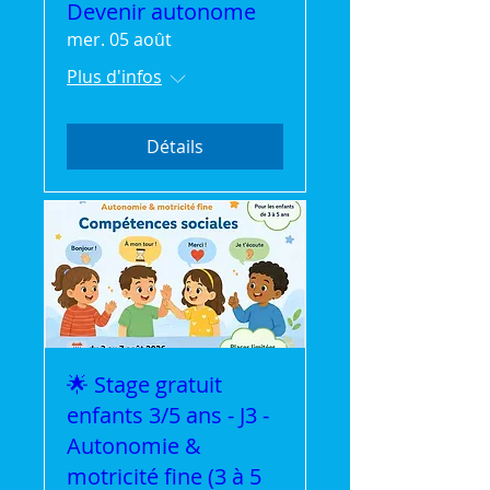
Devenir autonome
mer. 05 août
Plus d'infos
Détails
🌟 Stage gratuit
enfants 3/5 ans - J3 -
Autonomie &
motricité fine (3 à 5