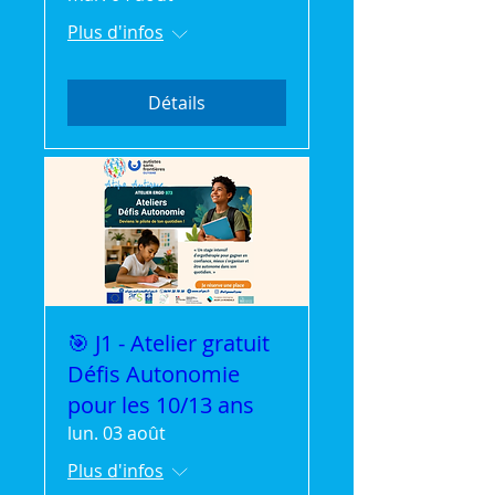
Plus d'infos
Détails
🎯 J1 - Atelier gratuit
Défis Autonomie
pour les 10/13 ans
lun. 03 août
Plus d'infos