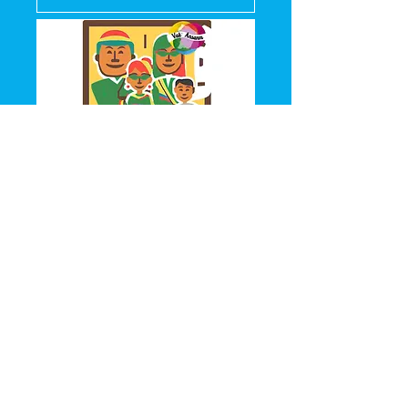
Vak'Ansanm: Séance
Cinéma gratuite
mer. 22 juil.
Plus d'infos
Détails