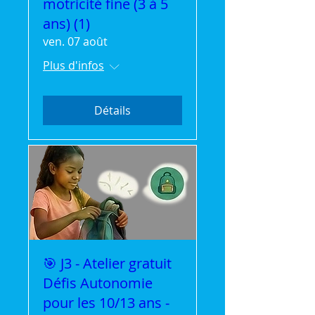
motricité fine (3 à 5
ans) (1)
ven. 07 août
Plus d'infos
Détails
🎯 J3 - Atelier gratuit
Défis Autonomie
pour les 10/13 ans -