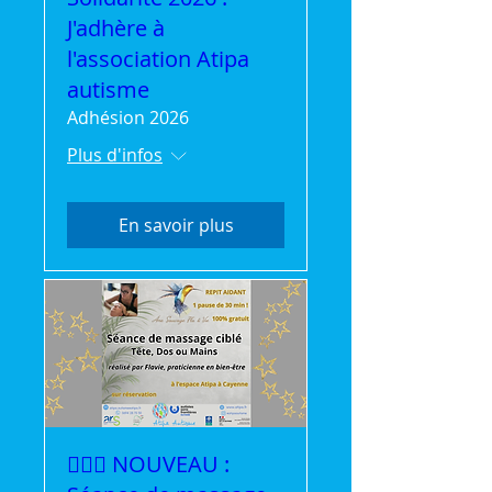
J'adhère à
l'association Atipa
autisme
Adhésion 2026
Plus d'infos
En savoir plus
💆‍♀️✨ NOUVEAU :