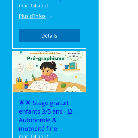
mar. 04 août
Plus d'infos
Détails
🌟🌟 Stage gratuit
enfants 3/5 ans - J2 -
Autonomie &
motricité fine
mar. 04 août