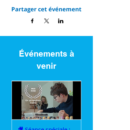
Partager cet événement
Événements à
venir
🎥 Séance spéciale :