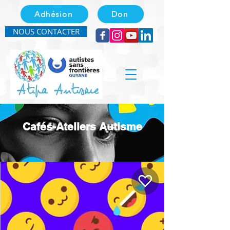
Adhésion
Don
NOUS CONTACTER
Cafés-Ateliers Autisme