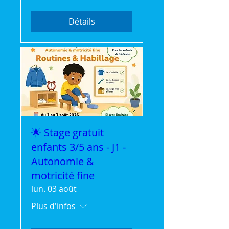
Détails
🌟 Stage gratuit
enfants 3/5 ans - J1 -
Autonomie &
motricité fine
lun. 03 août
Plus d'infos