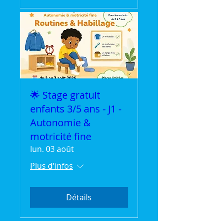
🌟 Stage gratuit
enfants 3/5 ans - J1 -
Autonomie &
motricité fine
lun. 03 août
Plus d'infos
Détails