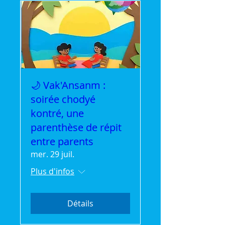
🌙 Vak'Ansanm :
soirée chodyé
kontré, une
parenthèse de répit
entre parents
mer. 29 juil.
Plus d'infos
Détails