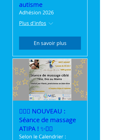
autisme
Adhésion 2026
Plus d'infos
En savoir plus
💆‍♀️✨ NOUVEAU :
Séance de massage
ATIPA ! ✨💆‍♂️
Selon le Calendrier :