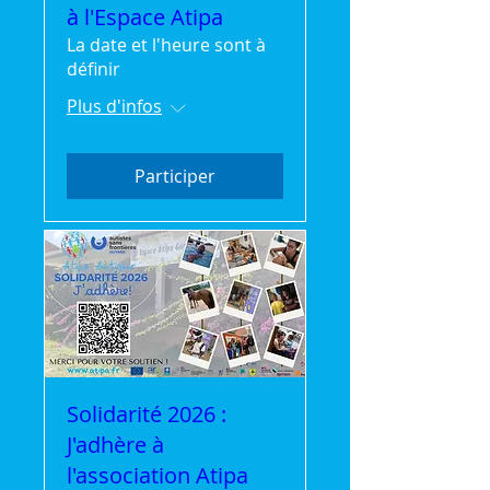
à l'Espace Atipa
La date et l'heure sont à
définir
Plus d'infos
Participer
Solidarité 2026 :
J'adhère à
l'association Atipa