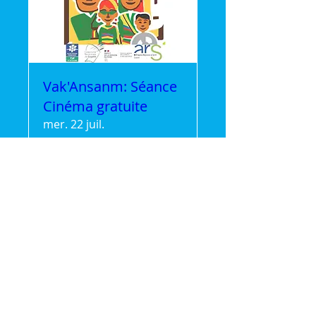
Vak'Ansanm: Séance
Cinéma gratuite
mer. 22 juil.
Plus d'infos
Détails