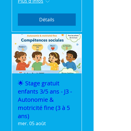
Plus d'infos
Détails
🌟 Stage gratuit
enfants 3/5 ans - J3 -
Autonomie &
motricité fine (3 à 5
ans)
mer. 05 août