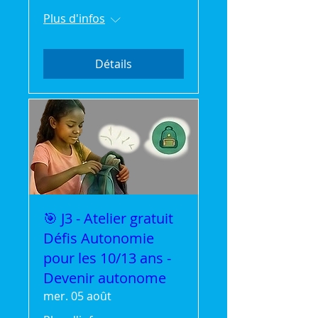
Plus d'infos
Détails
🎯 J3 - Atelier gratuit
Défis Autonomie
pour les 10/13 ans -
Devenir autonome
mer. 05 août