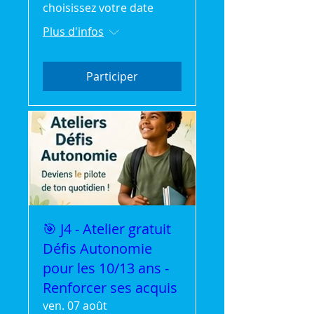
choisissez votre date
Plus d'infos
Participer
🎯 J4 - Atelier gratuit
Défis Autonomie
pour les 10/13 ans -
Renforcer ses acquis
ven. 07 août