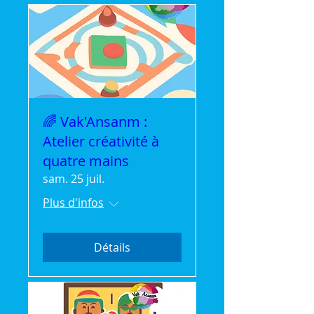
🌈 Vak'Ansanm :
Atelier créativité à
quatre mains
sam. 25 juil.
Plus d'infos
Détails