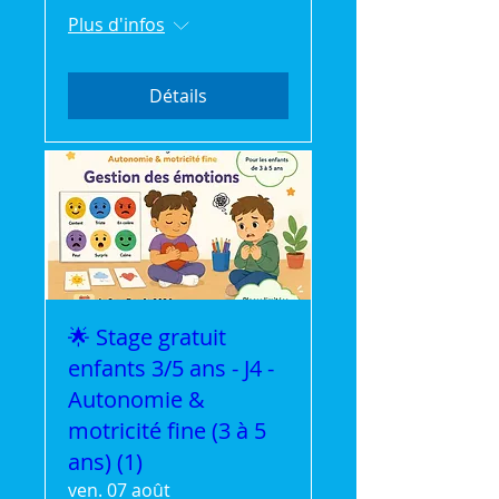
Plus d'infos
Détails
🌟 Stage gratuit
enfants 3/5 ans - J4 -
Autonomie &
motricité fine (3 à 5
ans) (1)
ven. 07 août