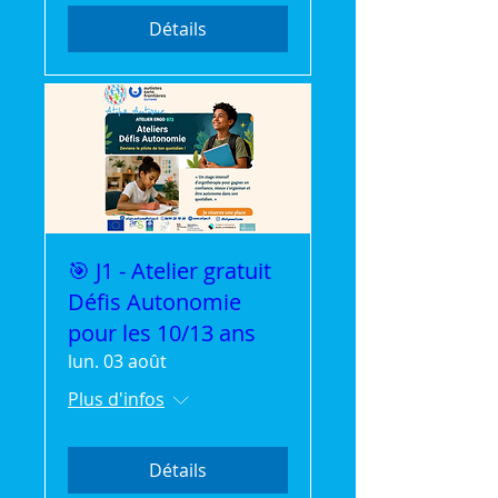
Détails
🎯 J1 - Atelier gratuit
Défis Autonomie
pour les 10/13 ans
lun. 03 août
Plus d'infos
Détails