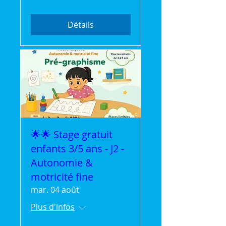
Détails
🌟🌟 Stage gratuit
enfants 3/5 ans - J2 -
Autonomie &
motricité fine
mar. 04 août
Plus d'infos