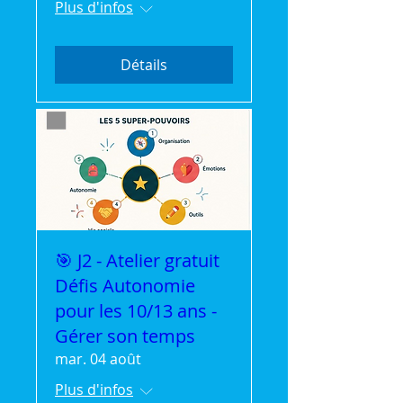
Plus d'infos
Détails
🎯 J2 - Atelier gratuit
Défis Autonomie
pour les 10/13 ans -
Gérer son temps
mar. 04 août
Plus d'infos