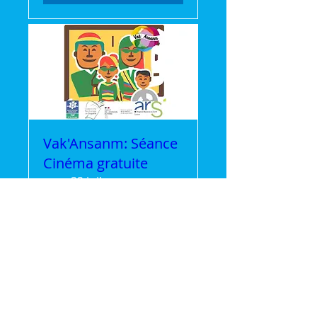
Vak'Ansanm: Séance
Cinéma gratuite
mer. 22 juil.
Plus d'infos
Détails