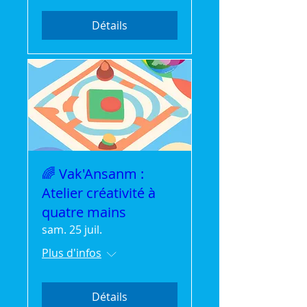
Détails
🌈 Vak'Ansanm :
Atelier créativité à
quatre mains
sam. 25 juil.
Plus d'infos
Détails