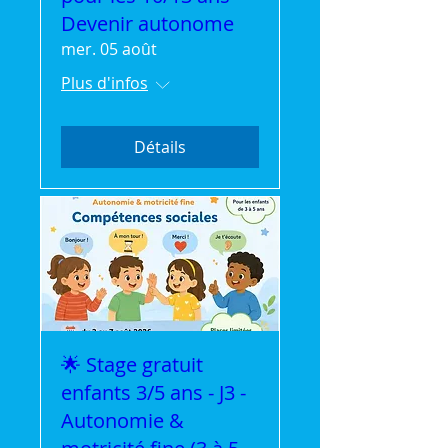
Devenir autonome
mer. 05 août
Plus d'infos
Détails
🌟 Stage gratuit
enfants 3/5 ans - J3 -
Autonomie &