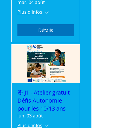
mar. 04 août
Plus d'infos
Détails
🎯 J1 - Atelier gratuit
Défis Autonomie
pour les 10/13 ans
lun. 03 août
Plus d'infos