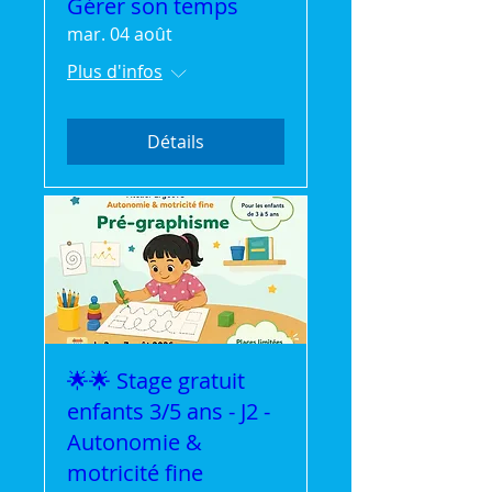
Gérer son temps
mar. 04 août
Plus d'infos
Détails
🌟🌟 Stage gratuit
enfants 3/5 ans - J2 -
Autonomie &
motricité fine