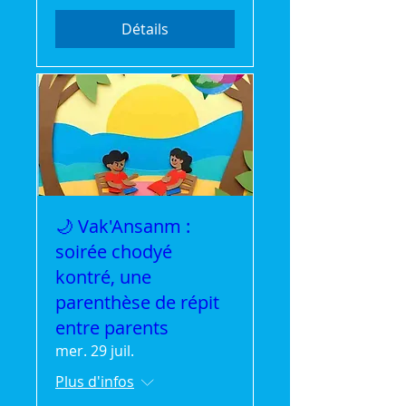
Détails
🌙 Vak'Ansanm :
soirée chodyé
kontré, une
parenthèse de répit
entre parents
mer. 29 juil.
Plus d'infos