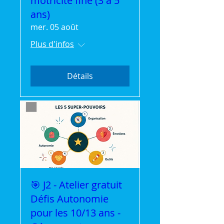
motricité fine (3 à 5
ans)
mer. 05 août
Plus d'infos
Détails
🎯 J2 - Atelier gratuit
Défis Autonomie
pour les 10/13 ans -