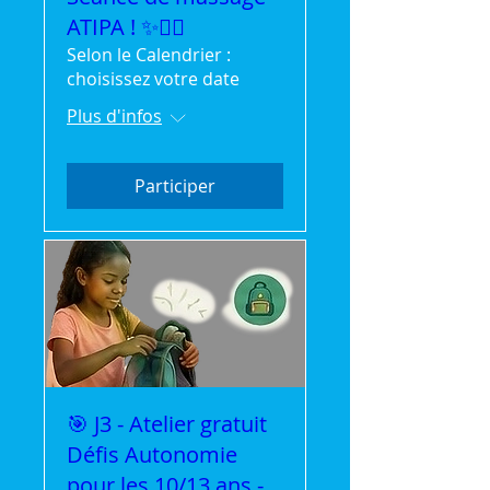
ATIPA ! ✨💆‍♂️
Selon le Calendrier :
choisissez votre date
Plus d'infos
Participer
🎯 J3 - Atelier gratuit
Défis Autonomie
pour les 10/13 ans -