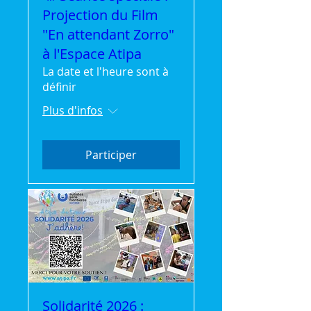
Projection du Film
"En attendant Zorro"
à l'Espace Atipa
La date et l'heure sont à
définir
Plus d'infos
Participer
Solidarité 2026 :