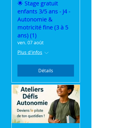
🌟 Stage gratuit
enfants 3/5 ans - J4 -
Autonomie &
motricité fine (3 à 5
ans) (1)
ven. 07 août
Plus d'infos
Détails