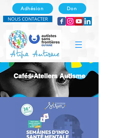
Adhésion
Don
NOUS CONTACTER
Cafés-Ateliers Autisme