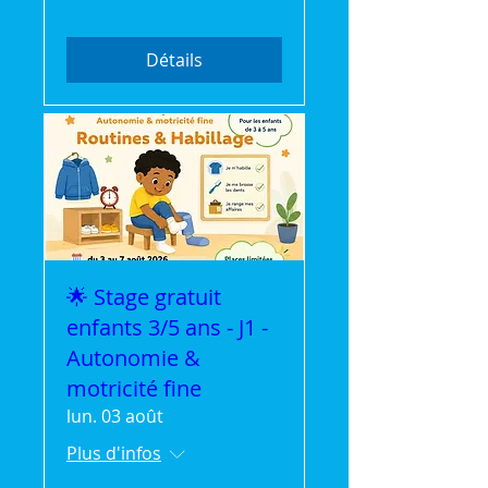
Détails
🌟 Stage gratuit
enfants 3/5 ans - J1 -
Autonomie &
motricité fine
lun. 03 août
Plus d'infos