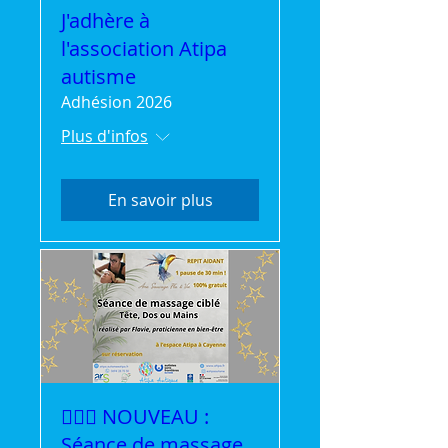
J'adhère à
l'association Atipa
autisme
Adhésion 2026
Plus d'infos
En savoir plus
💆‍♀️✨ NOUVEAU :
Séance de massage