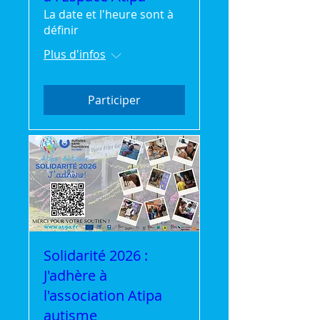
La date et l'heure sont à
définir
Plus d'infos
Participer
Solidarité 2026 :
J'adhère à
l'association Atipa
autisme