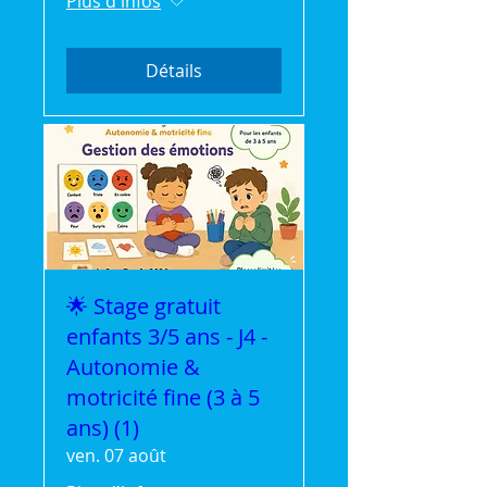
Plus d'infos
Détails
🌟 Stage gratuit
enfants 3/5 ans - J4 -
Autonomie &
motricité fine (3 à 5
ans) (1)
ven. 07 août