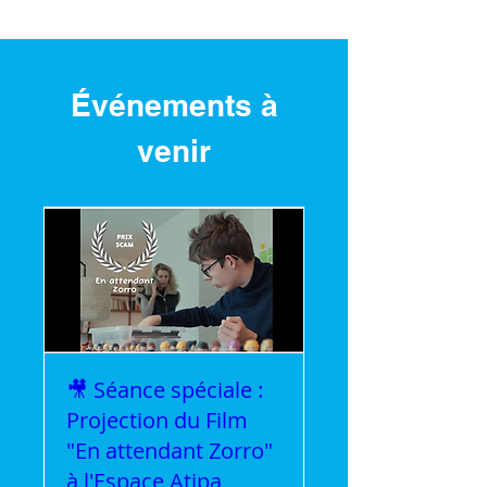
- DGCOPOP (service Education Artistique
et Culturelle)
- CTG (Collectivité Territoriale de Guyane)
- Mairie de Cayenne
Événements à
venir
🎥 Séance spéciale :
Projection du Film
"En attendant Zorro"
à l'Espace Atipa