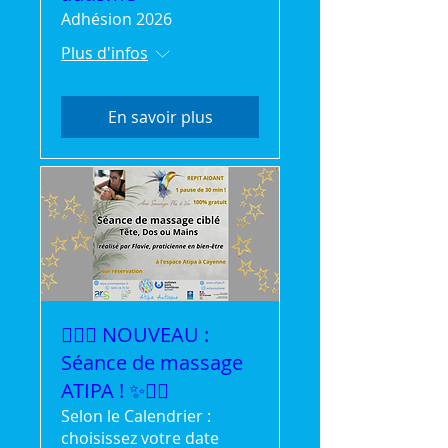
Adhésion 2026
Plus d'infos
En savoir plus
💆‍♀️✨ NOUVEAU :
Séance de massage
ATIPA ! ✨💆‍♂️
Selon le Calendrier :
choisissez votre date