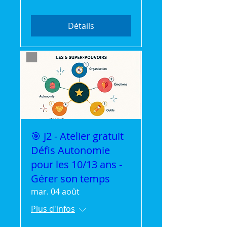
Détails
🎯 J2 - Atelier gratuit
Défis Autonomie
pour les 10/13 ans -
Gérer son temps
mar. 04 août
Plus d'infos