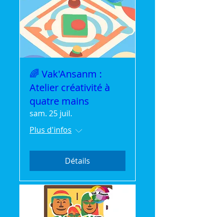
🌈 Vak'Ansanm :
Atelier créativité à
quatre mains
sam. 25 juil.
Plus d'infos
Détails