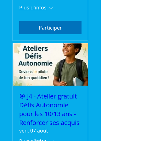
Plus d'infos
Participer
🎯 J4 - Atelier gratuit
Défis Autonomie
pour les 10/13 ans -
Renforcer ses acquis
ven. 07 août