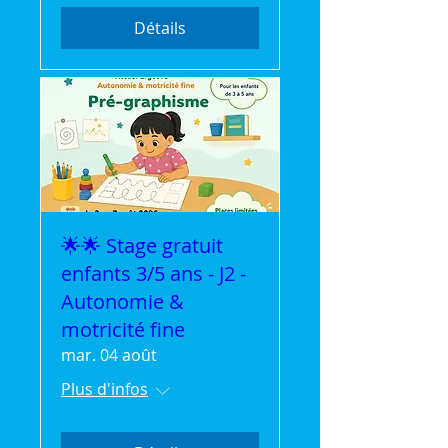
Détails
🌟🌟 Stage gratuit
enfants 3/5 ans - J2 -
Autonomie &
motricité fine
mar. 04 août
Plus d'infos