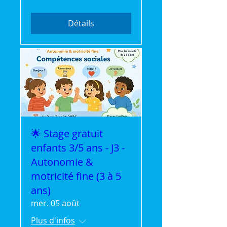
Détails
🌟 Stage gratuit
enfants 3/5 ans - J3 -
Autonomie &
motricité fine (3 à 5
ans)
mer. 05 août
Plus d'infos