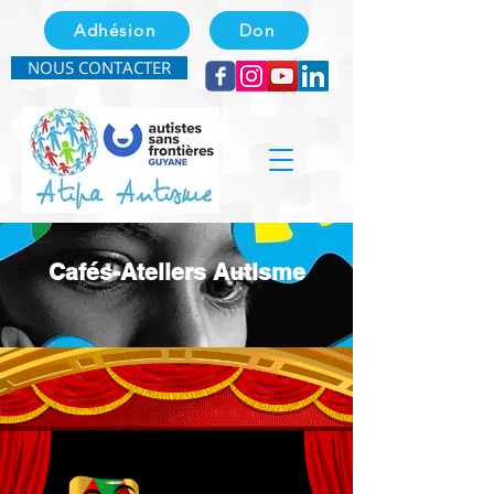
Adhésion
Don
NOUS CONTACTER
Cafés-Ateliers Autisme