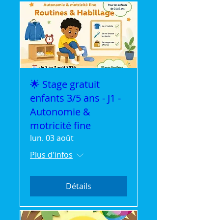
🌟 Stage gratuit
enfants 3/5 ans - J1 -
Autonomie &
motricité fine
lun. 03 août
Plus d'infos
Détails