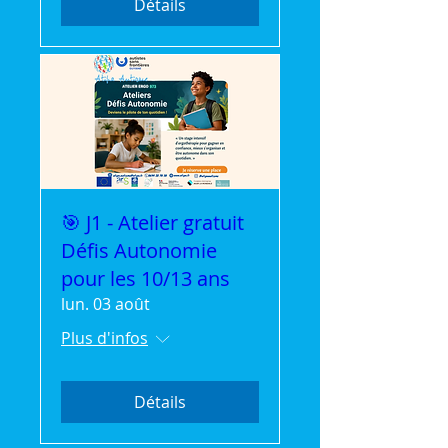
Détails
🎯 J1 - Atelier gratuit
Défis Autonomie
pour les 10/13 ans
lun. 03 août
Plus d'infos
Détails