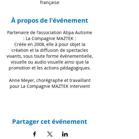
française
À propos de l'événement
Partenaire de l'association Atipa Autisme
: La Compagnie MAZTEK :
Créée en 2008, elle à pour objet la
création et la diffusion de spectacles
vivants, sous toute forme événementielle,
visuelle ou audio visuelle ainsi que la
promotion et les actions pédagogiques.
Anne Meyer, chorégraphe et travaillant
pour La Compagnie MAZTEK intervient
tous les Mercredis au GEM, accompagné
d'autres artistes pour animer ces séances
théâtres.
Un remerciement à nos partenariats
Partager cet événement
financiers pour ce projet :
- ARS (Agence Régionale de la Santé) en
Guyane