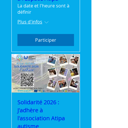
La date et l'heure sont à
définir
Plus d'infos
Participer
Solidarité 2026 :
J'adhère à
l'association Atipa
autisme