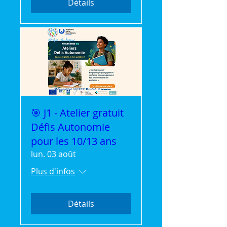
Détails
🎯 J1 - Atelier gratuit
Défis Autonomie
pour les 10/13 ans
lun. 03 août
Plus d'infos
Détails