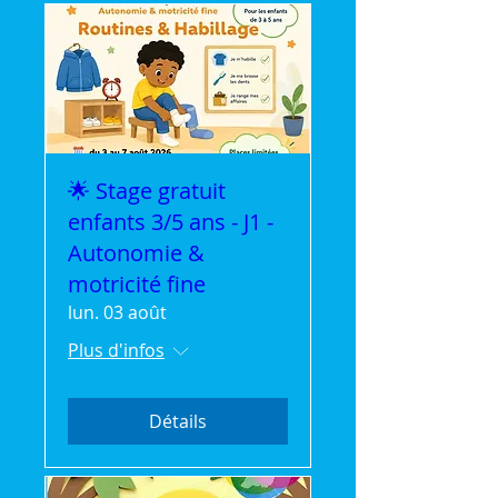
🌟 Stage gratuit
enfants 3/5 ans - J1 -
Autonomie &
motricité fine
lun. 03 août
Plus d'infos
Détails