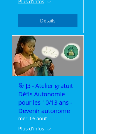
Plus d'infos
Détails
🎯 J3 - Atelier gratuit
Défis Autonomie
pour les 10/13 ans -
Devenir autonome
mer. 05 août
Plus d'infos