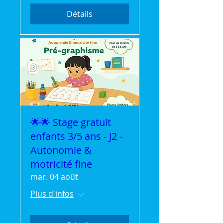
Détails
🌟🌟 Stage gratuit
enfants 3/5 ans - J2 -
Autonomie &
motricité fine
mar. 04 août
Plus d'infos