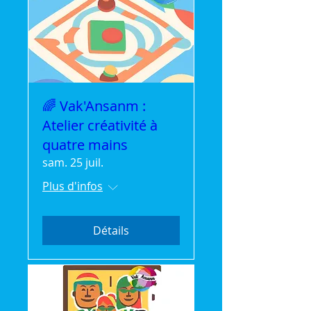
🌈 Vak'Ansanm :
Atelier créativité à
quatre mains
sam. 25 juil.
Plus d'infos
Détails