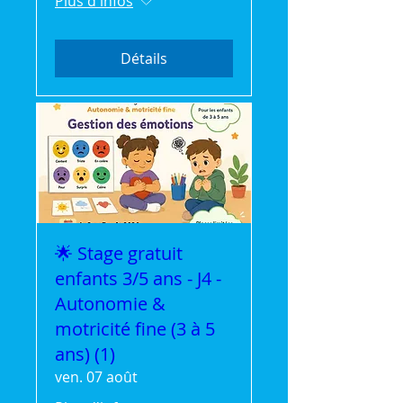
Plus d'infos
Détails
🌟 Stage gratuit
enfants 3/5 ans - J4 -
Autonomie &
motricité fine (3 à 5
ans) (1)
ven. 07 août