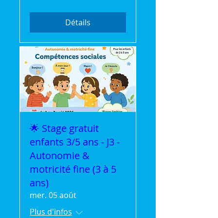
Détails
🌟 Stage gratuit
enfants 3/5 ans - J3 -
Autonomie &
motricité fine (3 à 5
ans)
mer. 05 août
Plus d'infos