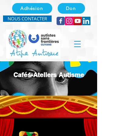
Adhésion
Don
NOUS CONTACTER
Cafés-Ateliers Autisme