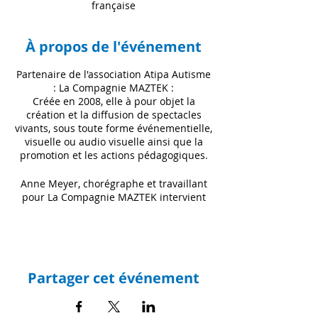
française
À propos de l'événement
Partenaire de l'association Atipa Autisme
: La Compagnie MAZTEK :
Créée en 2008, elle à pour objet la
création et la diffusion de spectacles
vivants, sous toute forme événementielle,
visuelle ou audio visuelle ainsi que la
promotion et les actions pédagogiques.
Anne Meyer, chorégraphe et travaillant
pour La Compagnie MAZTEK intervient
tous les Mercredis au GEM, accompagné
d'autres artistes pour animer ces séances
théâtres.
Un remerciement à nos partenariats
Partager cet événement
financiers pour ce projet :
- ARS (Agence Régionale de la Santé) en
Guyane