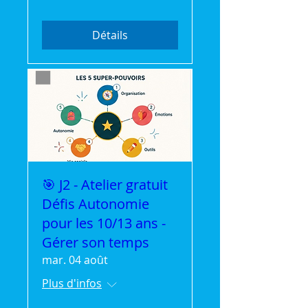
Détails
🎯 J2 - Atelier gratuit
Défis Autonomie
pour les 10/13 ans -
Gérer son temps
mar. 04 août
Plus d'infos