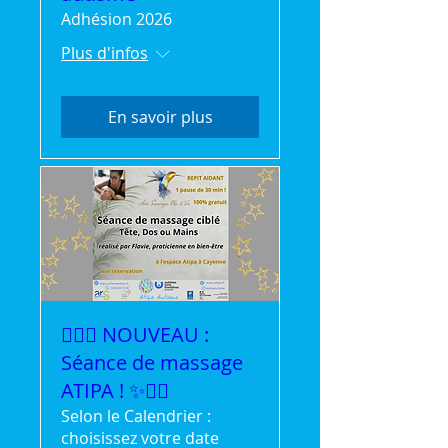
Adhésion 2026
Plus d'infos
En savoir plus
💆‍♀️✨ NOUVEAU :
Séance de massage
ATIPA ! ✨💆‍♂️
Selon le Calendrier :
choisissez votre date