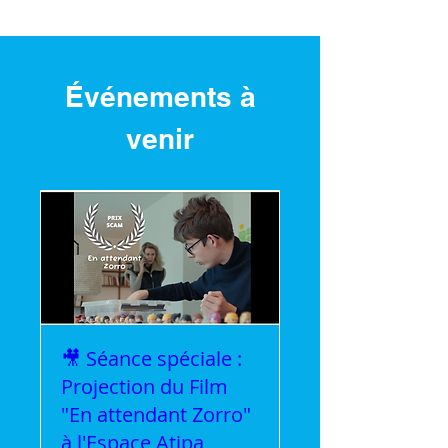
- DGCOPOP (service Education Artistique
et Culturelle)
- CTG (Collectivité Territoriale de Guyane)
- Mairie de Cayenne
Événements à
venir
🎥 Séance spéciale :
Projection du Film
"En attendant Zorro"
à l'Espace Atipa