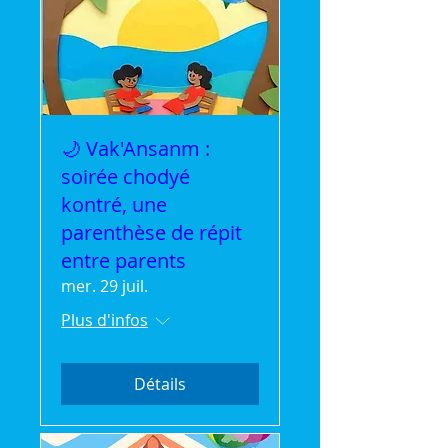
🌙 Vak'Ansanm :
soirée chodyé
kontré, une
parenthèse de répit
entre parents
mer. 29 juil.
Plus d'infos
Détails