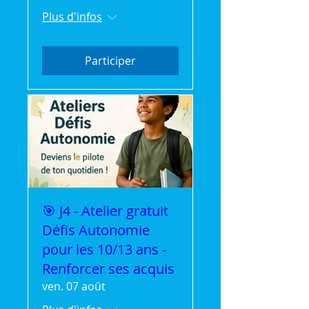
Plus d'infos
Participer
🎯 J4 - Atelier gratuit
Défis Autonomie
pour les 10/13 ans -
Renforcer ses acquis
ven. 07 août