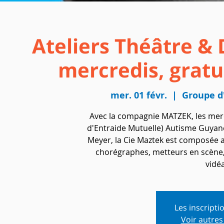
Ateliers Théâtre & 
mercredis, gratui
mer. 01 févr.
  |  
Groupe d
Avec la compagnie MATZEK, les mer
d'Entraide Mutuelle) Autisme Guyane
Meyer, la Cie Maztek est composée a
chorégraphes, metteurs en scène,
vidéa
Les inscripti
Voir autre