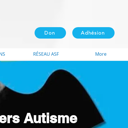
Don
Adhésion
NS
RÉSEAU ASF
More
iers Autisme