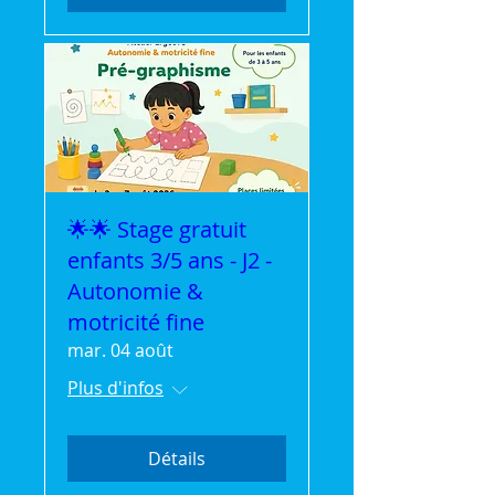
🌟🌟 Stage gratuit
enfants 3/5 ans - J2 -
Autonomie &
motricité fine
mar. 04 août
Plus d'infos
Détails