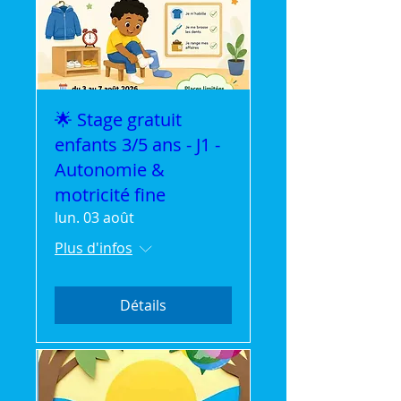
🌟 Stage gratuit
enfants 3/5 ans - J1 -
Autonomie &
motricité fine
lun. 03 août
Plus d'infos
Détails