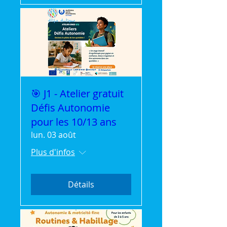
🎯 J1 - Atelier gratuit
Défis Autonomie
pour les 10/13 ans
lun. 03 août
Plus d'infos
Détails