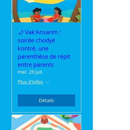
🌙 Vak'Ansanm :
soirée chodyé
kontré, une
parenthèse de répit
entre parents
mer. 29 juil.
Plus d'infos
Détails