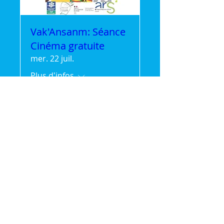
Vak'Ansanm: Séance
Cinéma gratuite
mer. 22 juil.
Plus d'infos
Détails
🌿 Vak'Ansanm :