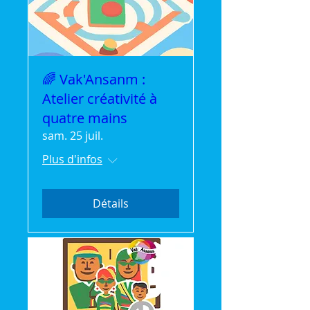
🌈 Vak'Ansanm :
Atelier créativité à
quatre mains
sam. 25 juil.
Plus d'infos
Détails