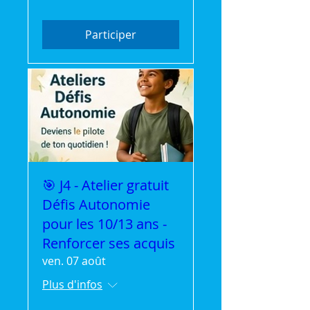
Participer
🎯 J4 - Atelier gratuit
Défis Autonomie
pour les 10/13 ans -
Renforcer ses acquis
ven. 07 août
Plus d'infos