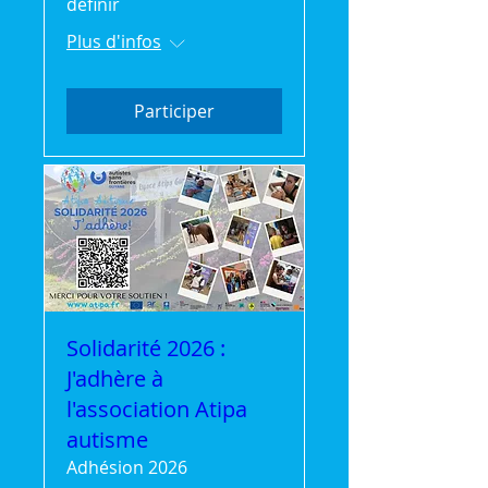
définir
Plus d'infos
Participer
Solidarité 2026 :
J'adhère à
l'association Atipa
autisme
Adhésion 2026