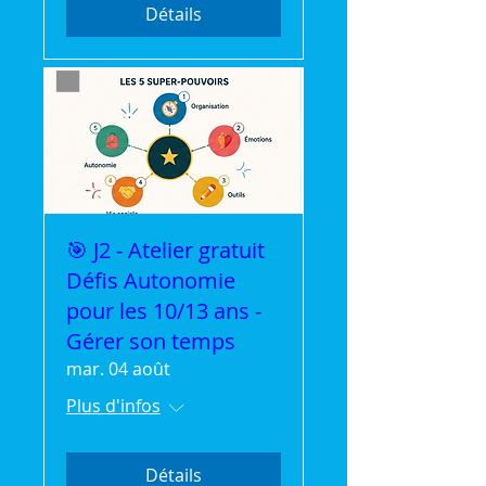
Détails
🎯 J2 - Atelier gratuit
Défis Autonomie
pour les 10/13 ans -
Gérer son temps
mar. 04 août
Plus d'infos
Détails