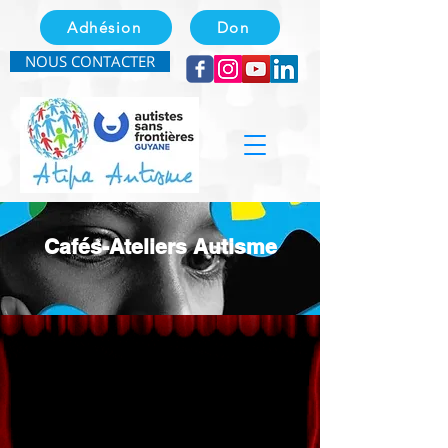
Adhésion
Don
NOUS CONTACTER
Cafés-Ateliers Autisme