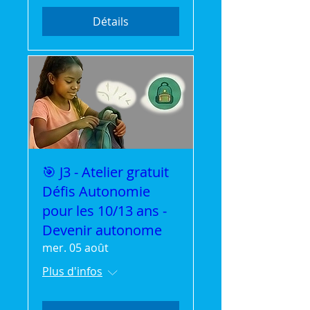
Détails
🎯 J3 - Atelier gratuit
Défis Autonomie
pour les 10/13 ans -
Devenir autonome
mer. 05 août
Plus d'infos