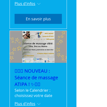
Plus d'infos
En savoir plus
💆‍♀️✨ NOUVEAU :
Séance de massage
ATIPA ! ✨💆‍♂️
Selon le Calendrier :
choisissez votre date
Plus d'infos