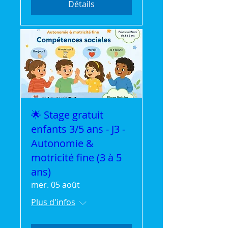
Détails
🌟 Stage gratuit
enfants 3/5 ans - J3 -
Autonomie &
motricité fine (3 à 5
ans)
mer. 05 août
Plus d'infos