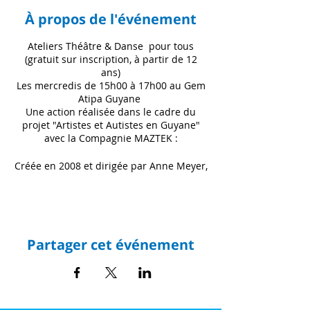
À propos de l'événement
Ateliers Théâtre & Danse pour tous
(gratuit sur inscription, à partir de 12
ans)
Les mercredis de 15h00 à 17h00 au Gem
Atipa Guyane
Une action réalisée dans le cadre du
projet "Artistes et Autistes en Guyane"
avec la Compagnie MAZTEK :
Créée en 2008 et dirigée par Anne Meyer,
la Cie Maztek est composée au gré des
projets d’artistes danseurs,
chorégraphes, metteurs en scène,
comédiens, plasticiens, musiciens,
vidéastes, philosophes, anthropologues,
Partager cet événement
ou sociologues. La compagnie crée des
spectacles, des performances et des
vidéodanses en résonance avec des lieux,
des individus, des problématiques
contemporaines. Elle se développe