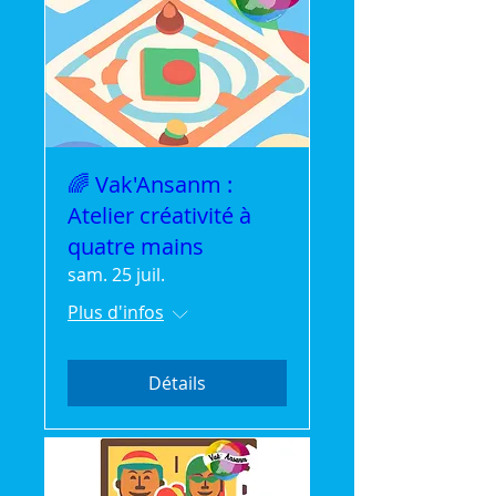
🌈 Vak'Ansanm :
Atelier créativité à
quatre mains
sam. 25 juil.
Plus d'infos
Détails