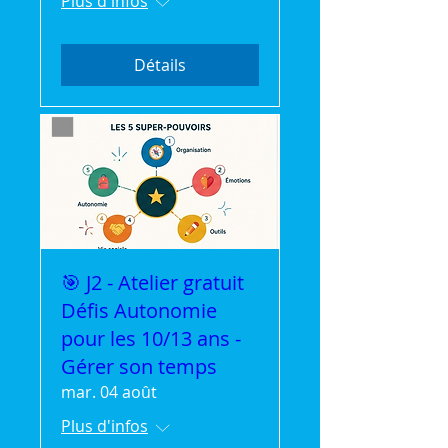
Plus d'infos
Détails
🎯 J2 - Atelier gratuit
Défis Autonomie
pour les 10/13 ans -
Gérer son temps
mar. 04 août
Plus d'infos