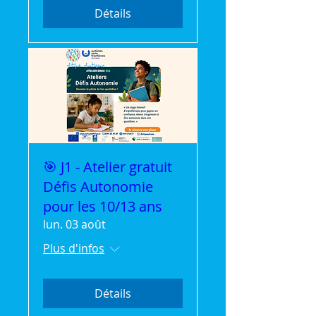
Détails
🎯 J1 - Atelier gratuit
Défis Autonomie
pour les 10/13 ans
lun. 03 août
Plus d'infos
Détails