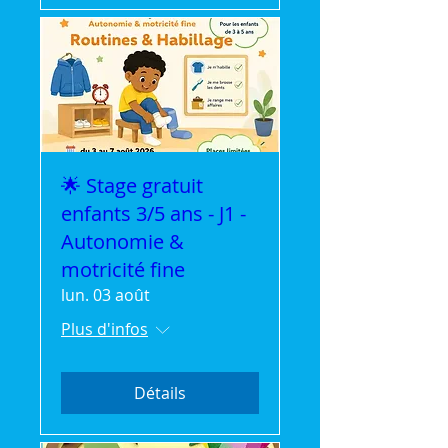
🌟 Stage gratuit
enfants 3/5 ans - J1 -
Autonomie &
motricité fine
lun. 03 août
Plus d'infos
Détails