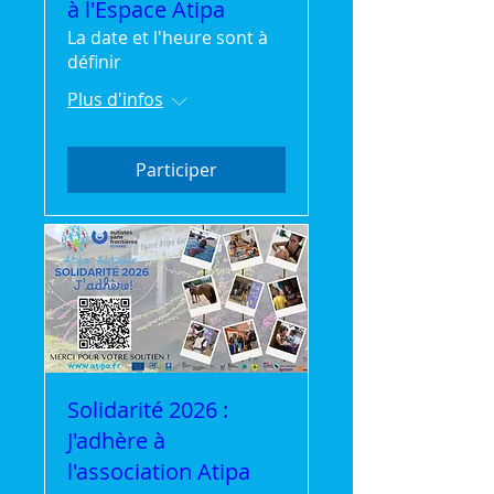
à l'Espace Atipa
La date et l'heure sont à
définir
Plus d'infos
Participer
Solidarité 2026 :
J'adhère à
l'association Atipa