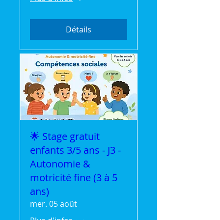
Détails
🌟 Stage gratuit
enfants 3/5 ans - J3 -
Autonomie &
motricité fine (3 à 5
ans)
mer. 05 août