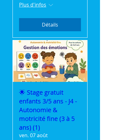
Plus d'infos
Détails
🌟 Stage gratuit
enfants 3/5 ans - J4 -
Autonomie &
motricité fine (3 à 5
ans) (1)
ven. 07 août