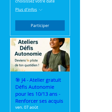
choisissez votre date
Plus d'infos
Participer
🎯 J4 - Atelier gratuit
Défis Autonomie
pour les 10/13 ans -
Renforcer ses acquis
ven. 07 août