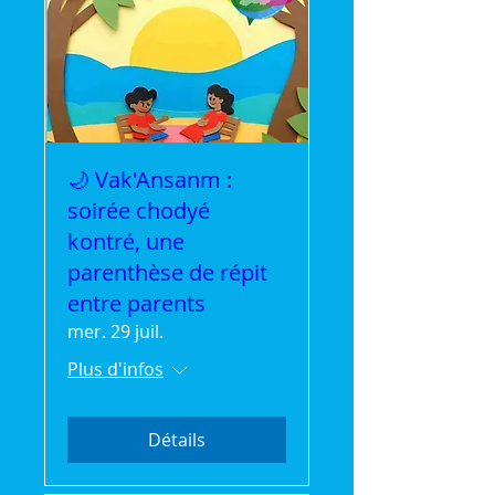
🌙 Vak'Ansanm :
soirée chodyé
kontré, une
parenthèse de répit
entre parents
mer. 29 juil.
Plus d'infos
Détails