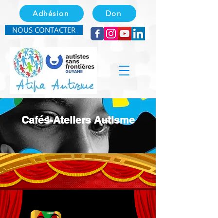
Adhésion
Don
NOUS CONTACTER
Cafés-Ateliers Autisme