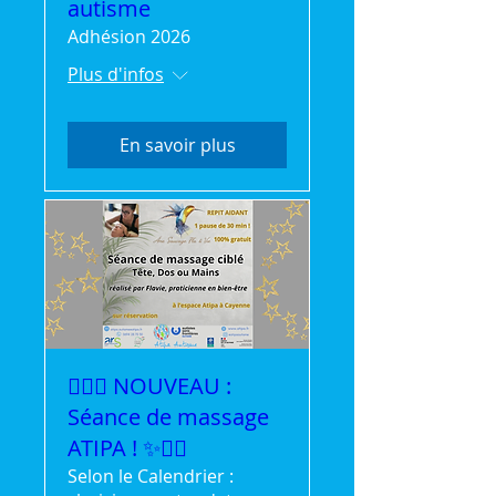
autisme
Adhésion 2026
Plus d'infos
En savoir plus
💆‍♀️✨ NOUVEAU :
Séance de massage
ATIPA ! ✨💆‍♂️
Selon le Calendrier :