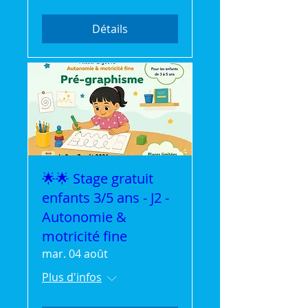
Détails
🌟🌟 Stage gratuit
enfants 3/5 ans - J2 -
Autonomie &
motricité fine
mar. 04 août
Plus d'infos