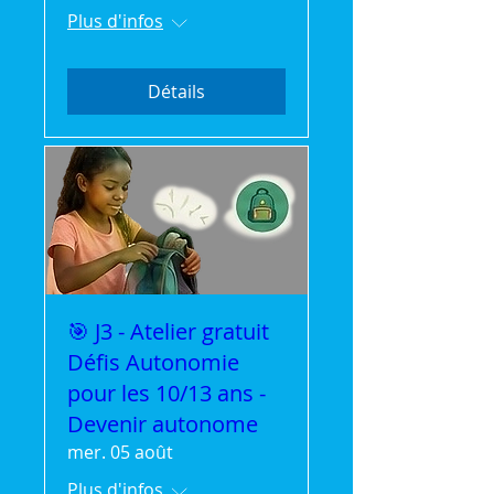
Plus d'infos
Détails
🎯 J3 - Atelier gratuit
Défis Autonomie
pour les 10/13 ans -
Devenir autonome
mer. 05 août
Plus d'infos