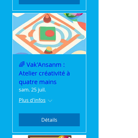
🌈 Vak'Ansanm :
Atelier créativité à
quatre mains
sam. 25 juil.
Plus d'infos
Détails