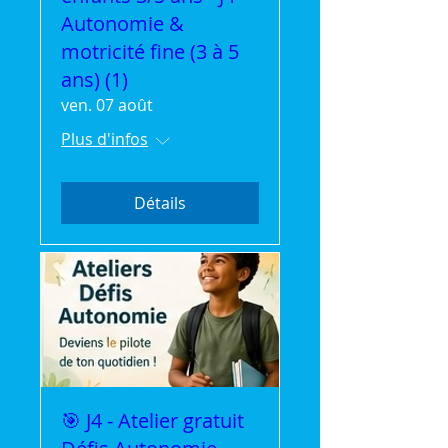
Autonomie &
motricité fine (3 à 5
ans) (1)
ven. 07 août
Plus d'infos
Détails
🎯 J4 - Atelier gratuit