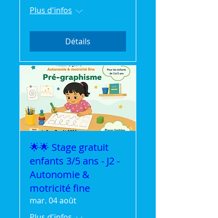
Plus d'infos
Détails
🌟🌟 Stage gratuit
enfants 3/5 ans - J2 -
Autonomie &
motricité fine
mar. 04 août
Plus d'infos