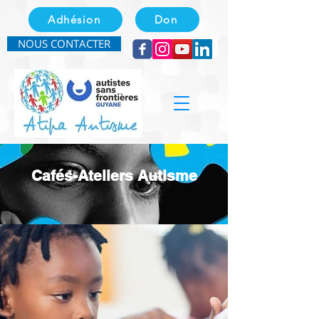
Adhésion
Don
NOUS CONTACTER
Cafés-Ateliers Autisme