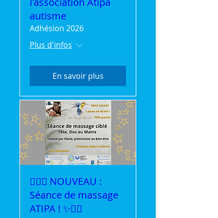
l'association Atipa
autisme
Adhésion 2026
Plus d'infos
En savoir plus
💆‍♀️✨ NOUVEAU :
Séance de massage
ATIPA ! ✨💆‍♂️