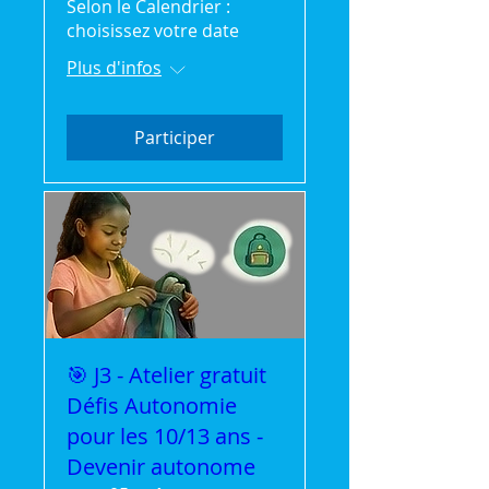
Selon le Calendrier :
choisissez votre date
Plus d'infos
Participer
🎯 J3 - Atelier gratuit
Défis Autonomie
pour les 10/13 ans -
Devenir autonome