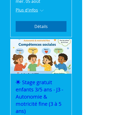
mer. 05 août
Plus d'infos
Détails
🌟 Stage gratuit
enfants 3/5 ans - J3 -
Autonomie &
motricité fine (3 à 5
ans)