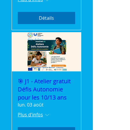
Détails
🎯 J1 - Atelier gratuit
Défis Autonomie
pour les 10/13 ans
lun. 03 août
Plus d'infos