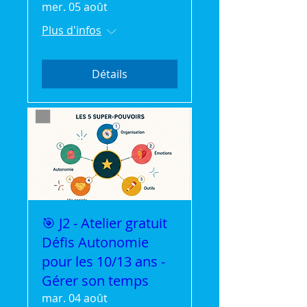
mer. 05 août
Plus d'infos
Détails
🎯 J2 - Atelier gratuit
Défis Autonomie
pour les 10/13 ans -
Gérer son temps
mar. 04 août