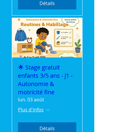
Détails
🌟 Stage gratuit
enfants 3/5 ans - J1 -
Autonomie &
motricité fine
lun. 03 août
Plus d'infos
Détails