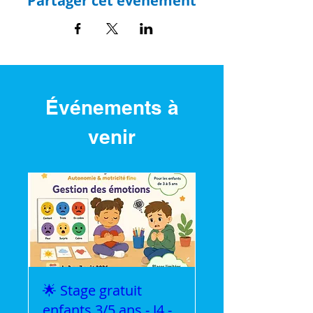
Partager cet événement
Événements à
venir
🌟 Stage gratuit
enfants 3/5 ans - J4 -