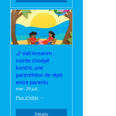
🌙 Vak'Ansanm :
soirée chodyé
kontré, une
parenthèse de répit
entre parents
mer. 29 juil.
Plus d'infos
Détails