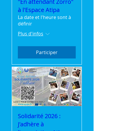
"En attendant Zorro"
à l'Espace Atipa
La date et l'heure sont à
définir
Plus d'infos
Participer
Solidarité 2026 :
J'adhère à