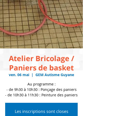
Atelier Bricolage /
Paniers de basket
ven. 06 mai
  |  
GEM Autisme Guyane
Au programme :
- de 9h30 à 10h30 : Ponçage des paniers
- de 10h30 à 11h30 : Peinture des paniers
Les inscriptions sont closes