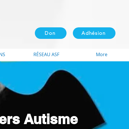
Don
Adhésion
NS
RÉSEAU ASF
More
iers Autisme