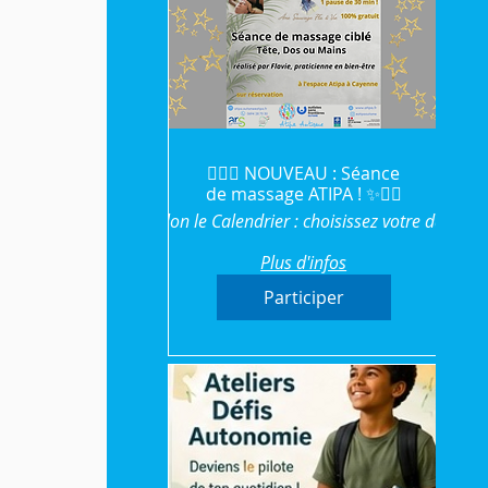
💆‍♀️✨ NOUVEAU : Séance
de massage ATIPA ! ✨💆‍♂️
Selon le Calendrier : choisissez votre date
Plus d'infos
Participer