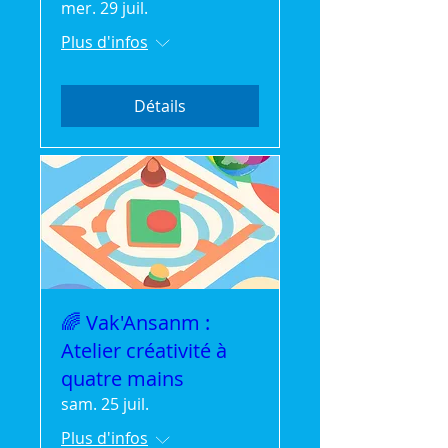
mer. 29 juil.
Plus d'infos
Détails
🌈 Vak'Ansanm :
Atelier créativité à
quatre mains
sam. 25 juil.
Plus d'infos