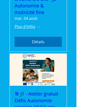
Autonomie &
motricité fine
mar. 04 août
Plus d'infos
Détails
🎯 J1 - Atelier gratuit
Défis Autonomie