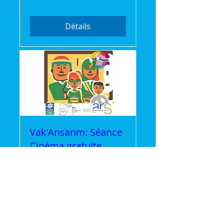
Détails
Vak'Ansanm: Séance
Cinéma gratuite
mer. 22 juil.
Plus d'infos
Détails