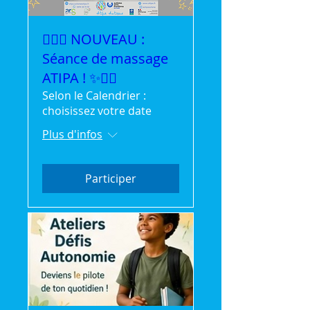
💆‍♀️✨ NOUVEAU :
Séance de massage
ATIPA ! ✨💆‍♂️
Selon le Calendrier :
choisissez votre date
Plus d'infos
Participer