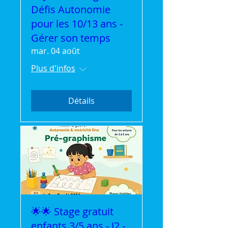
Défis Autonomie
pour les 10/13 ans -
Gérer son temps
mar. 04 août
Plus d'infos
Détails
🌟🌟 Stage gratuit
enfants 3/5 ans - J2 -