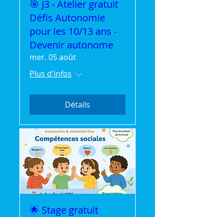
🎯 J3 - Atelier gratuit
Défis Autonomie
pour les 10/13 ans -
Devenir autonome
mer. 05 août
Plus d'infos
Détails
🌟 Stage gratuit