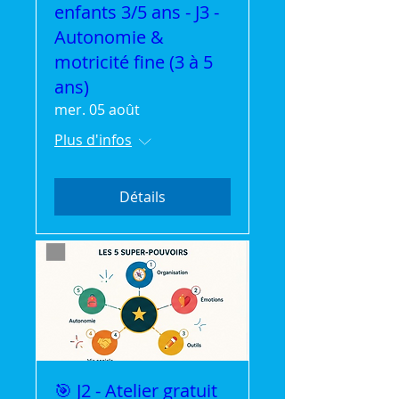
enfants 3/5 ans - J3 -
Autonomie &
motricité fine (3 à 5
ans)
mer. 05 août
Plus d'infos
Détails
🎯 J2 - Atelier gratuit