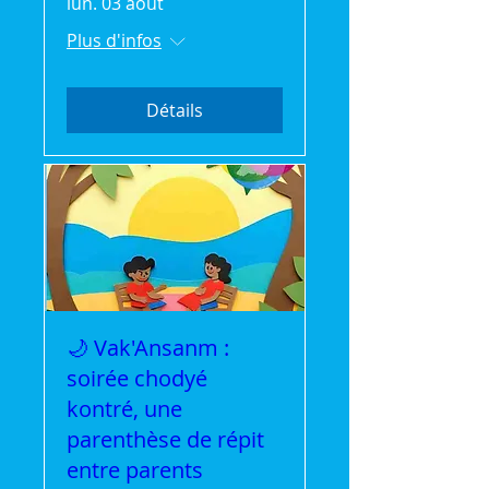
lun. 03 août
Plus d'infos
Détails
🌙 Vak'Ansanm :
soirée chodyé
kontré, une
parenthèse de répit
entre parents