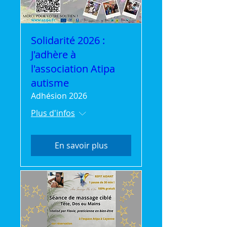
Solidarité 2026 :
J'adhère à
l'association Atipa
autisme
Adhésion 2026
Plus d'infos
En savoir plus