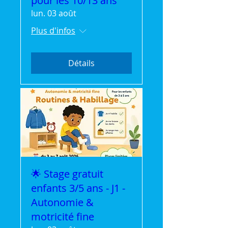
pour les 10/13 ans
lun. 03 août
Plus d'infos
Détails
🌟 Stage gratuit
enfants 3/5 ans - J1 -
Autonomie &
motricité fine