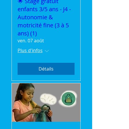
🌟 Stage gratuit
enfants 3/5 ans - J4 -
Autonomie &
motricité fine (3 à 5
ans) (1)
ven. 07 août
Plus d'infos
Détails