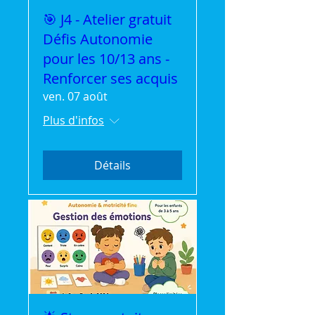
🎯 J4 - Atelier gratuit
Défis Autonomie
pour les 10/13 ans -
Renforcer ses acquis
ven. 07 août
Plus d'infos
Détails