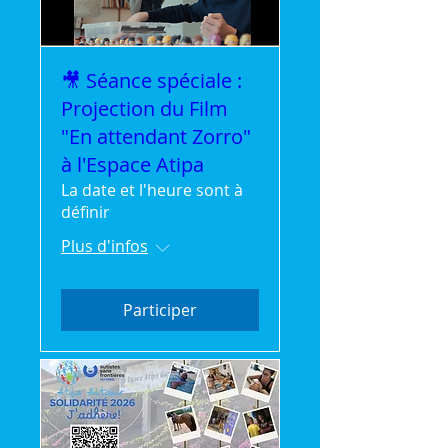
🎥 Séance spéciale :
Projection du Film
"En attendant Zorro"
à l'Espace Atipa
La date et l'heure sont à
définir
Plus d'infos
Participer