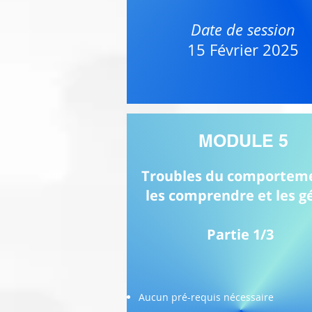
Date de session
15 Février 2025
MODULE 5
Troubles du comporteme
les comprendre et les g
Partie 1/3
Aucun pré-requis nécessaire