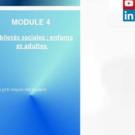
MODULE 4
biletés sociales : enfants
et adultes
 pré-requis nécessaire