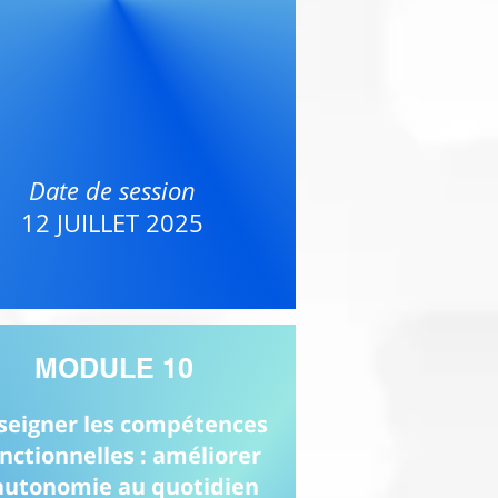
Date de session
12 JUILLET 2025
MODULE 10
seigner les compétences
nctionnelles : améliorer
'autonomie au quotidien