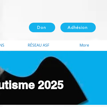
Don
Adhésion
NS
RÉSEAU ASF
More
Autisme 2025