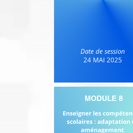
Date de session
24 MAI 2025
MODULE 8
Enseigner les compéten
scolaires : adaptation 
aménagement