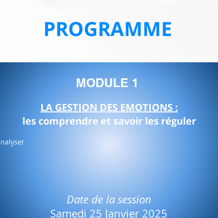
PROGRAMME
MODULE 1
LA GESTION DES EMOTIONS :
les comprendre et savoir les réguler
nalyser
Date de la session
Samedi 25 Janvier 2025