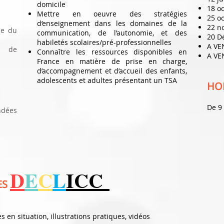
domicile
​18 o
Mettre en oeuvre des stratégies
25 o
d’enseignement dans les domaines de la
​22 
le du
communication, de l’autonomie, et des
20 D
habiletés scolaires/pré-professionnelles
A VE
ès de
Connaître les ressources disponibles en
A VEN
France en matière de prise en charge,
d’accompagnement et d’accueil des enfants,
adolescents et adultes présentant un TSA
HO
De 9
ndées
D
E
C
L
ICC
ES
 en situation, illustrations pratiques, vidéos