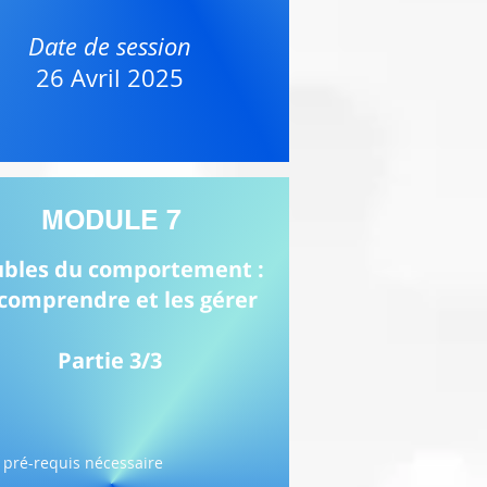
Date de session
26 Avril 2025
MODULE 7
ubles du comportement :
 comprendre et les gérer
Partie 3/3
pré-requis nécessaire