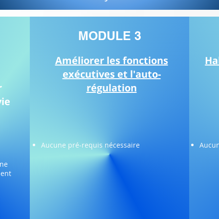
MODULE 3
Améliorer les fonctions
Ha
exécutives et l'auto-
r
régulation
vie
Aucune pré-requis nécessaire
Aucun
une
ment