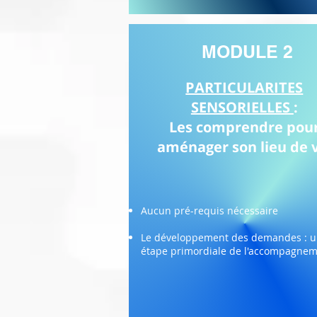
MODULE 2
PARTICULARITES
SENSORIELLES
:
Les comprendre pou
aménager son lieu de 
Aucun pré-requis nécessaire
Le développement des demandes : 
étape primordiale de l'accompagne