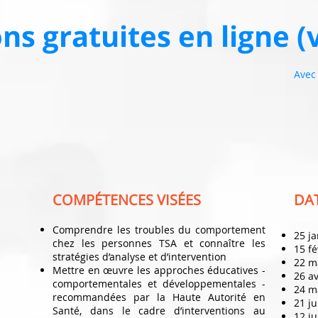
ns gratuites en ligne (
Avec
de
de
de
d
de
de
COMPÉTENCES VISÉES
DA
Comprendre les troubles du comportement
25 ja
chez les personnes TSA et connaître les
15 fé
stratégies d’analyse et d’intervention
​22 
Mettre en œuvre les approches éducatives -
26 av
comportementales et développementales -
24 m
recommandées par la Haute Autorité en
21 j
Santé, dans le cadre d’interventions au
​12 j