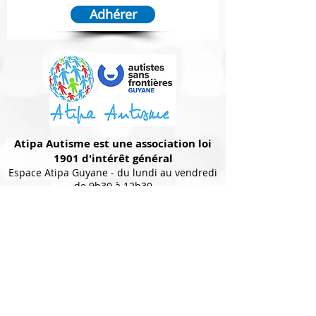
Adhérer
Atipa Autisme est une association loi
1901 d'intérêt général
Espace Atipa Guyane - du lundi au vendredi
de 9h30 à 12h30
Siège et Accueil
: 7 rue du Chat Marguay,
lotissement les Cèdres, 97300 CAYENNE
Contact :
0594 37 79 59 - 0694 28
70 30
E-mail :
atipa.autisme@atipa.fr
L'ASSOCIATION ATIPA
Qui sommes-nous ?