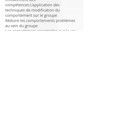
compétences.L’application des
techniques de modification du
comportement sur le groupe
Réduire les comportements problèmes
au sein du groupe
Les compétences essentielles our la vie
et les apprentissages en
groupeRépondre à son prénom
Rester près du groupe. Partager des
Jouets .Tolérer l'environnement sonore
Demander de l'aide ou ce dont on a
besoin
Exécuter indépendamment une (courte)
tâche
Suivre des consignes pour leur sécurité
MODALITÉS D'INSCRIPTION
Stages gratuits inscription
recommandée:
formulaire
PUBLIC VISÉ
parents, aidants naturels et