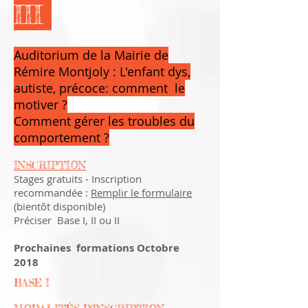
III
Auditorium de la Mairie de
Rémire Montjoly : L'enfant dys,
autiste, précoce: comment
le
motiver ?
Comment gérer les troubles du
comportement ?
INSCRIPTION
Stages gratuits - Inscription
recommandée :
Remplir le formulaire
(bientôt disponible)
Préciser Base I, II ou II
Prochaines formations Octobre
2018
BASE I