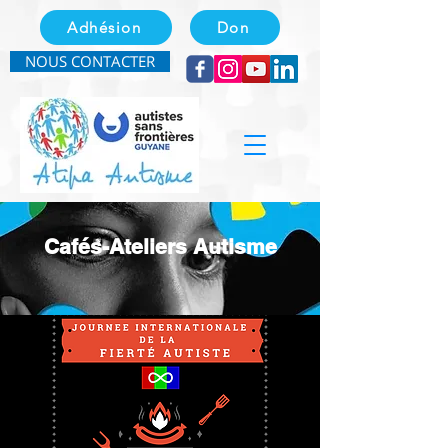
Adhésion
Don
NOUS CONTACTER
Cafés-Ateliers Autisme