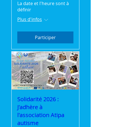
La date et l'heure sont à
définir
Plus d'infos
Participer
Solidarité 2026 :
J'adhère à
l'association Atipa
autisme