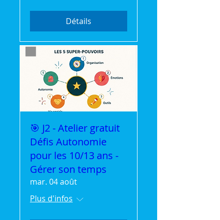
Détails
🎯 J2 - Atelier gratuit
Défis Autonomie
pour les 10/13 ans -
Gérer son temps
mar. 04 août
Plus d'infos