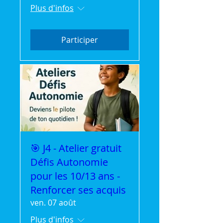
Plus d'infos
Participer
🎯 J4 - Atelier gratuit
Défis Autonomie
pour les 10/13 ans -
Renforcer ses acquis
ven. 07 août
Plus d'infos