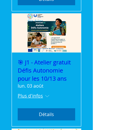
🎯 J1 - Atelier gratuit
Défis Autonomie
pour les 10/13 ans
lun. 03 août
Plus d'infos
Détails