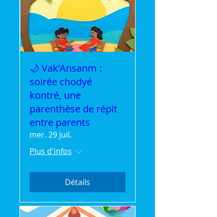
🌙 Vak'Ansanm :
soirée chodyé
kontré, une
parenthèse de répit
entre parents
mer. 29 juil.
Plus d'infos
Détails