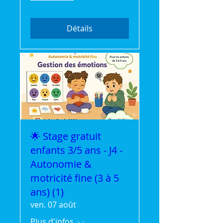
Détails
🌟 Stage gratuit
enfants 3/5 ans - J4 -
Autonomie &
motricité fine (3 à 5
ans) (1)
ven. 07 août
Plus d'infos