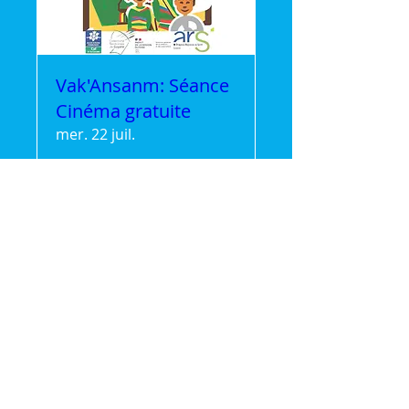
Vak'Ansanm: Séance
Cinéma gratuite
mer. 22 juil.
Plus d'infos
Détails