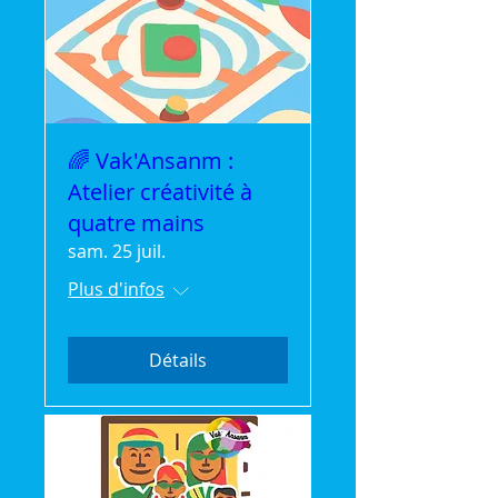
🌈 Vak'Ansanm :
Atelier créativité à
quatre mains
sam. 25 juil.
Plus d'infos
Détails