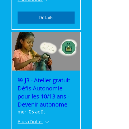
Détails
🎯 J3 - Atelier gratuit
Défis Autonomie
pour les 10/13 ans -
Devenir autonome
mer. 05 août
Plus d'infos