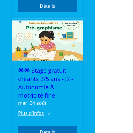
Détails
🌟🌟 Stage gratuit
enfants 3/5 ans - J2 -
Autonomie &
motricité fine
mar. 04 août
Plus d'infos
Détails