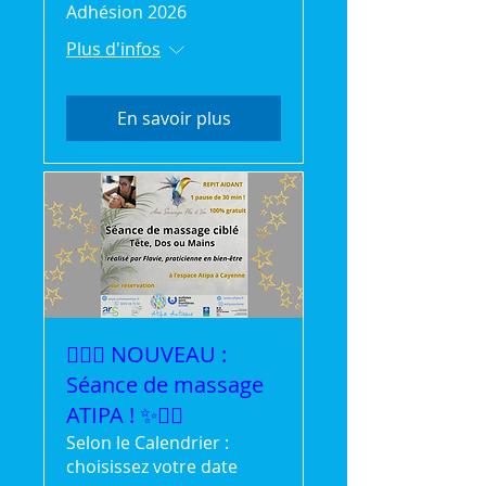
Adhésion 2026
Plus d'infos
En savoir plus
💆‍♀️✨ NOUVEAU :
Séance de massage
ATIPA ! ✨💆‍♂️
Selon le Calendrier :
choisissez votre date