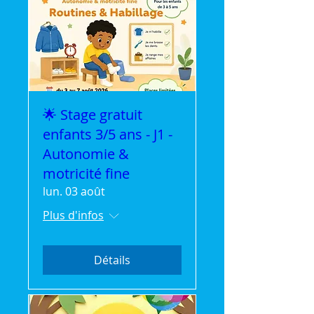
🌟 Stage gratuit
enfants 3/5 ans - J1 -
Autonomie &
motricité fine
lun. 03 août
Plus d'infos
Détails