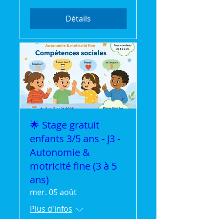
Détails
🌟 Stage gratuit
enfants 3/5 ans - J3 -
Autonomie &
motricité fine (3 à 5
ans)
mer. 05 août
Plus d'infos