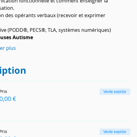
cation fonctionnelle et comment enseigner la 
ation.
n des opérants verbaux (recevoir et exprimer 
ative (PODD®, PECS®, TLA, systèmes numériques)
euses Autisme
her plus
iption
Prix
Vente expirée
0,00 €
Prix
Vente expirée