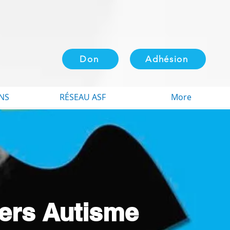
Don
Adhésion
NS
RÉSEAU ASF
More
iers Autisme