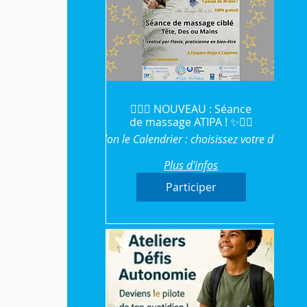
💆‍♀️✨ NOUVEAU : Séance
de massage ATIPA ! ✨💆‍♂️
Selon le Calendrier : choisissez votre date
Plus d'infos
Participer