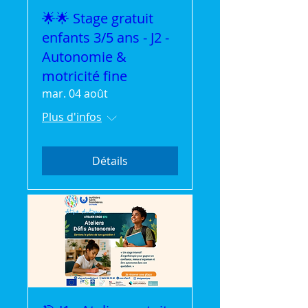
🌟🌟 Stage gratuit
enfants 3/5 ans - J2 -
Autonomie &
motricité fine
mar. 04 août
Plus d'infos
Détails