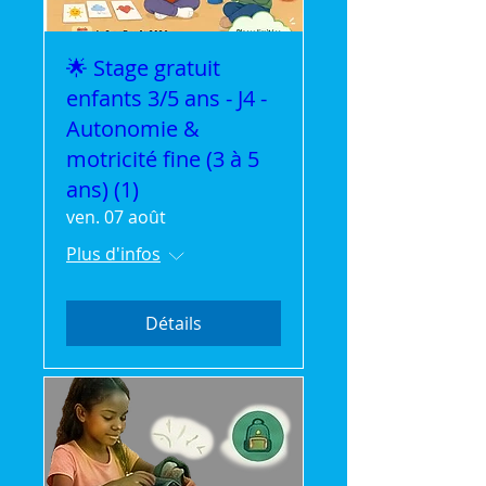
🌟 Stage gratuit
enfants 3/5 ans - J4 -
Autonomie &
motricité fine (3 à 5
ans) (1)
ven. 07 août
Plus d'infos
Détails