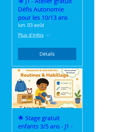
🎯 J1 - Atelier gratuit
Défis Autonomie
pour les 10/13 ans
lun. 03 août
Plus d'infos
Détails
🌟 Stage gratuit
enfants 3/5 ans - J1 -