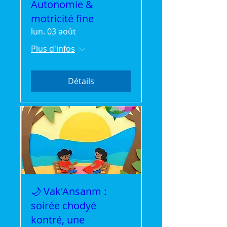
Autonomie &
motricité fine
lun. 03 août
Plus d'infos
Détails
🌙 Vak'Ansanm :
soirée chodyé
kontré, une