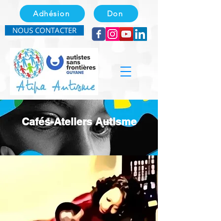
Adhésion
Don
NOUS CONTACTER
Cafés-Ateliers Autisme