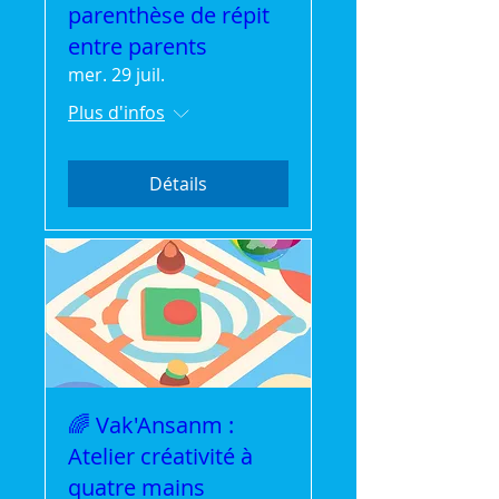
parenthèse de répit
entre parents
mer. 29 juil.
Plus d'infos
Détails
🌈 Vak'Ansanm :
Atelier créativité à
quatre mains