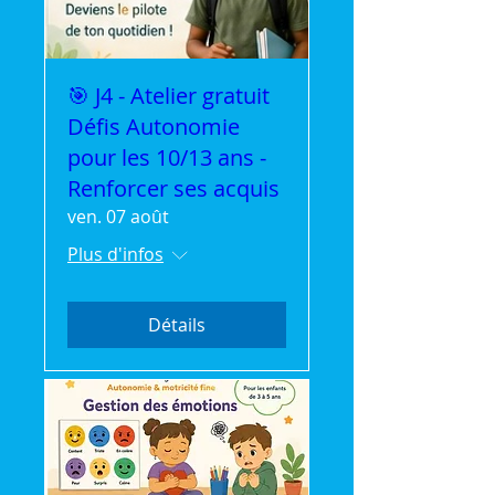
🎯 J4 - Atelier gratuit
Défis Autonomie
pour les 10/13 ans -
Renforcer ses acquis
ven. 07 août
Plus d'infos
Détails