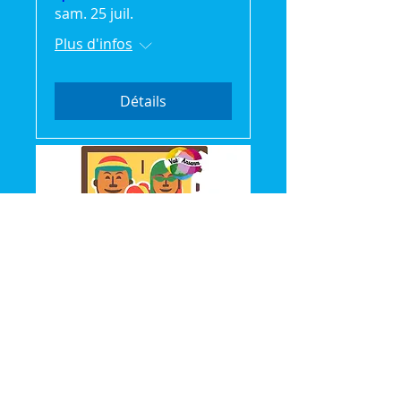
sam. 25 juil.
Plus d'infos
Détails
Vak'Ansanm: Séance
Cinéma gratuite
mer. 22 juil.
Plus d'infos