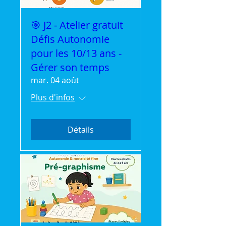
🎯 J2 - Atelier gratuit
Défis Autonomie
pour les 10/13 ans -
Gérer son temps
mar. 04 août
Plus d'infos
Détails