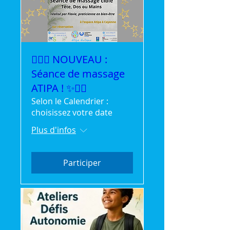
💆‍♀️✨ NOUVEAU :
Séance de massage
ATIPA ! ✨💆‍♂️
Selon le Calendrier :
choisissez votre date
Plus d'infos
Participer