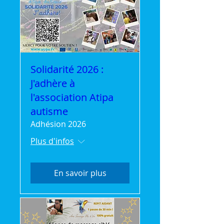
Solidarité 2026 :
J'adhère à
l'association Atipa
autisme
Adhésion 2026
Plus d'infos
En savoir plus