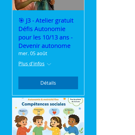
🎯 J3 - Atelier gratuit
Défis Autonomie
pour les 10/13 ans -
Devenir autonome
mer. 05 août
Plus d'infos
Détails