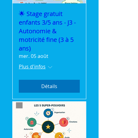
🌟 Stage gratuit
enfants 3/5 ans - J3 -
Autonomie &
motricité fine (3 à 5
ans)
mer. 05 août
Plus d'infos
Détails