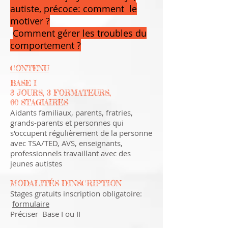
autiste, précoce: comment
le
motiver ?
Comment gérer les troubles du
comportement ?
CONTENU
BASE I
3 JOURS, 3 FORMATEURS,
60 STAGIAIRES
Aidants familiaux, parents, fratries,
grands-parents et personnes qui
s'occupent régulièrement de la personne
avec TSA/TED, AVS, enseignants,
professionnels travaillant avec des
jeunes autistes
MODALITÉS D'INSCRIPTION
Stages gratuits inscription obligatoire:
formulaire
Préciser Base I ou II