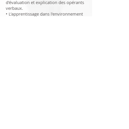
d'évaluation et explication des opérants
verbaux.
• L’apprentissage dans l'environnement
naturel et l'apprentissage à table.
• Comment guider puis estomper la
guidance.
Comment agir quand l'enfant fait une
erreur
Maîtriser les outils techniques qui
permettent de gérer et de suivre un
programme ABA-VB
Restez informé.e.s de nos
actualités
En cochant cette case, j'accepte la
Politique