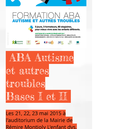
ABA Autisme
et autres
troubles
Bases I et II
Les 21, 22, 23 mai 2015 à
l'auditorium de la Mairie de
Rémire Montjoly L'enfant dys,